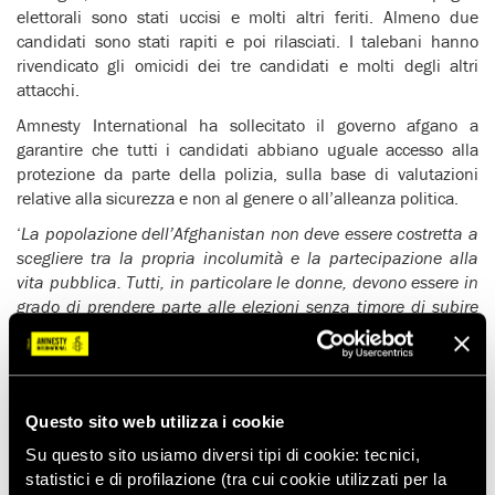
elettorali sono stati uccisi e molti altri feriti. Almeno due
candidati sono stati rapiti e poi rilasciati. I talebani hanno
rivendicato gli omicidi dei tre candidati e molti degli altri
attacchi.
Amnesty International ha sollecitato il governo afgano a
garantire che tutti i candidati abbiano uguale accesso alla
protezione da parte della polizia, sulla base di valutazioni
relative alla sicurezza e non al genere o all’alleanza politica.
‘
La popolazione dell’Afghanistan non deve essere costretta a
scegliere tra la propria incolumità e la partecipazione alla
vita pubblica. Tutti, in particolare le donne, devono essere in
grado di prendere parte alle elezioni senza timore di subire
attacchi e minacce
‘ – ha dichiarato Madhu Malhotra,
vicedirettore del Programma Asia e Pacifico di Amnesty
International. ‘
Il governo di Kabul deve reagire a ogni attacco
o minaccia contro i candidati e ordinare indagini immediate
Questo sito web utilizza i cookie
quando si verifichino episodi del genere. I talebani devono
cessare immediatamente gli attacchi contro i civili, compresi
Su questo sito usiamo diversi tipi di cookie: tecnici,
quelli che prendono parte alle elezioni
‘.
statistici e di profilazione (tra cui cookie utilizzati per la