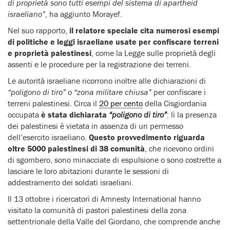
di proprietà sono tutti esempi del sistema di apartheid
israeliano”
, ha aggiunto Morayef.
Nel suo rapporto,
il relatore speciale cita numerosi esempi
di politiche e leggi israeliane usate per confiscare terreni
e proprietà palestinesi
, come la Legge sulle proprietà degli
assenti e le procedure per la registrazione dei terreni.
Le autorità israeliane ricorrono inoltre alle dichiarazioni di
“poligono di tiro” o “zona militare chiusa”
per confiscare i
terreni palestinesi. Circa il
20 per cento
della Cisgiordania
occupata
è stata dichiarata
“poligono di tiro”
: lì la presenza
dei palestinesi è vietata in assenza di un permesso
dell’esercito israeliano.
Questo provvedimento riguarda
oltre 5000 palestinesi di 38 comunità
, che ricevono ordini
di sgombero, sono minacciate di espulsione o sono costrette a
lasciare le loro abitazioni durante le sessioni di
addestramento dei soldati israeliani.
Il 13 ottobre i ricercatori di Amnesty International hanno
visitato la comunità di pastori palestinesi della zona
settentrionale della Valle del Giordano, che comprende anche