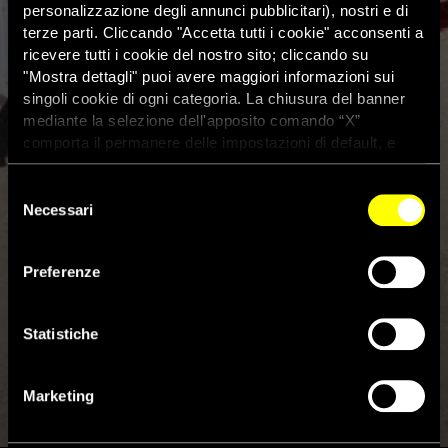
personalizzazione degli annunci pubblicitari), nostri e di
terze parti. Cliccando "Accetta tutti i cookie" acconsenti a
ricevere tutti i cookie del nostro sito; cliccando su
"Mostra dettagli" puoi avere maggiori informazioni sui
singoli cookie di ogni categoria. La chiusura del banner
mediante la selezione dell'apposito comando “X”
comporta il permanere delle impostazioni di default, e
dunque la continuazione della navigazione con i cookie
tecnici. Se vuoi maggiori informazioni sul funzionamento
Selezione
dei cookie attivi sul sito clicca
qui
Necessari
del
Apartheid israeliano contro i
consenso
palestinesi: lo dice anche il
Preferenze
Relatore speciale Onu sul
Statistiche
diritto a un alloggio adeguato
Marketing
29 Ottobre 2022