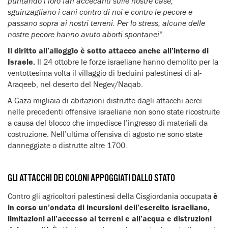
puntando i loro fari accecanti sulle nostre case,
sguinzagliano i cani contro di noi e contro le pecore e
passano sopra ai nostri terreni. Per lo stress, alcune delle
nostre pecore hanno avuto aborti spontanei”.
Il diritto all’alloggio è sotto attacco anche all’interno di
Israele.
Il 24 ottobre le forze israeliane hanno demolito per la
ventottesima volta il villaggio di beduini palestinesi di al-
Araqeeb, nel deserto del Negev/Naqab.
A Gaza migliaia di abitazioni distrutte dagli attacchi aerei
nelle precedenti offensive israeliane non sono state ricostruite
a causa del blocco che impedisce l’ingresso di materiali da
costruzione. Nell’ultima offensiva di agosto ne sono state
danneggiate o distrutte altre 1700.
GLI ATTACCHI DEI COLONI APPOGGIATI DALLO STATO
Contro gli agricoltori palestinesi della Cisgiordania occupata
è
in corso un’ondata di incursioni dell’esercito israeliano,
limitazioni all’accesso ai terreni e all’acqua e distruzioni