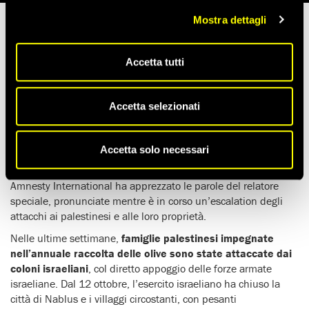
Mostra dettagli
Tempo di lettura stimato:
7'
Accetta tutti
Il 28 ottobre, di fronte all’Assemblea generale,
il relatore
speciale delle Nazioni Unite
sul diritto a un alloggio
Accetta selezionati
adeguato
ha presentato
un rapporto
in cui afferma che il
sistema di oppressione e di discriminazione razziale che
porta alla distruzione delle abitazioni palestinesi è “a dir
Accetta solo necessari
poco apartheid”
.
Amnesty International ha apprezzato le parole del relatore
speciale, pronunciate mentre è in corso un’escalation degli
attacchi ai palestinesi e alle loro proprietà.
Nelle ultime settimane,
famiglie palestinesi impegnate
nell’annuale raccolta delle olive sono state attaccate dai
coloni israeliani
, col diretto appoggio delle forze armate
israeliane. Dal 12 ottobre, l’esercito israeliano ha chiuso la
città di Nablus e i villaggi circostanti, con pesanti