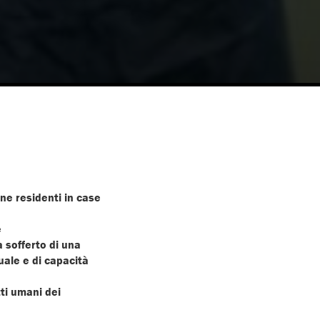
one residenti in case
e
a sofferto di una
uale e di capacità
tti umani dei