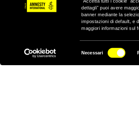
"Accetta tutti i cookie" acc
che Dow risponda alle 
dettagli" puoi avere maggio
Quest’anno ricorre il 3
banner mediante la selezi
esposte oltre 570.00 
impostazioni di default, e 
Un numero ancora magg
maggiori informazioni sul f
contaminato le fonti d
locali.
Selezione
Necessari
del
NEWSLETTER
consenso
Notizie correlate per tema
DIRITTI ECONOMICI, SOCIALI E CULTURALI
Notizie correlate per paese