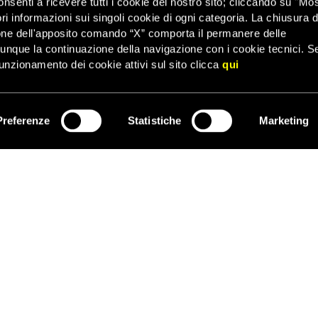
onsenti a ricevere tutti i cookie del nostro sito; cliccando su "Mo
ordinanze dei tribunali indiani.
ri informazioni sui singoli cookie di ogni categoria. La chiusura d
0esimo anniversario del disastro di Bhopal. La fuoriuscita di gas tos
one dell'apposito comando “X” comporta il permanere delle
persone, causò almeno 22.000 morti.
dunque la continuazione della navigazione con i cookie tecnici. S
iore di persone è alle prese con malattie croniche e debilitanti. 
unzionamento dei cookie attivi sul sito clicca
qui
’acqua e il sito abbandonato costituisce ancora una minaccia per l
Preferenze
Statistiche
Marketing
ISCRIVITI