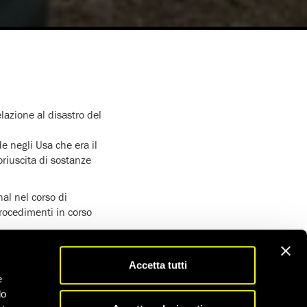
lazione al disastro del
e negli Usa che era il
riuscita di sostanze
nal nel corso di
procedimenti in corso
o unica proprietaria
 udienza si terrà il 14
Accetta tutti
e
do
di più per assicurare