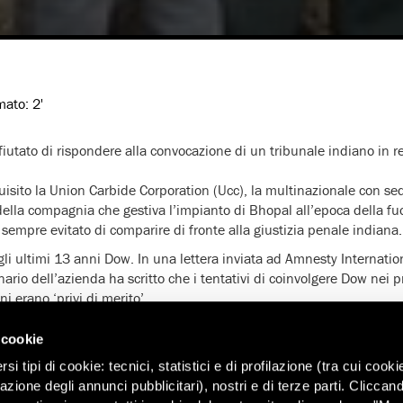
imato:
2'
iutato di rispondere alla convocazione di un tribunale indiano in re
sito la Union Carbide Corporation (Ucc), la multinazionale con sed
ella compagnia che gestiva l’impianto di Bhopal all’epoca della fuo
sempre evitato di comparire di fronte alla giustizia penale indiana.
gli ultimi 13 anni Dow. In una lettera inviata ad Amnesty Internatio
ario dell’azienda ha scritto che i tentativi di coinvolgere Dow nei 
ni erano ‘privi di merito’.
, la terza a partire dal 4 agosto 2014, rende chiaro che – in quant
 cookie
esponsabilità di assicurare che l’Ucc risponda alle accuse. La nuova
tificata a Dow il 22 novembre.
i tipi di cookie: tecnici, statistici e di profilazione (tra cui cooki
zazione degli annunci pubblicitari), nostri e di terze parti. Cliccan
ha chiesto ai governi di India e Stati Uniti d’America di impegnarsi 