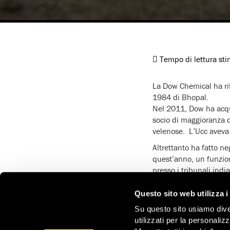
Tempo di lettura st
La Dow Chemical ha rif
1984 di Bhopal.
Nel 2011, Dow ha acqui
socio di maggioranza d
velenose. L’Ucc aveva 
Altrettanto ha fatto ne
quest’anno, un funzion
presso i tribunali india
La convocazione di Dow
Questo sito web utilizza i
dell’Ucc – Dow ha la r
marzo 2015 e verrà no
Su questo sito usiamo divers
utilizzati per la personaliz
Amnesty International 