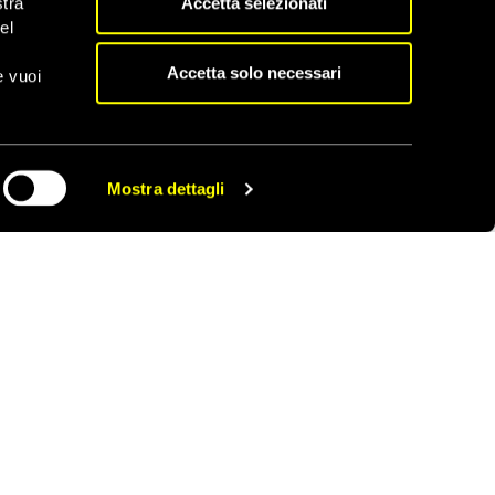
Accetta selezionati
stra
el
sici, alla quale furono
Accetta solo necessari
e vuoi
L’inquinamento ha
a salute delle comunità
Mostra dettagli
CONDIVIDI