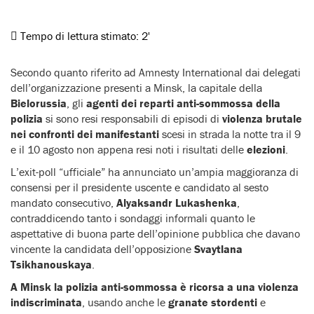
Tempo di lettura stimato:
2'
Secondo quanto riferito ad Amnesty International dai delegati
dell’organizzazione presenti a Minsk, la capitale della
Bielorussia
, gli
agenti dei reparti anti-sommossa della
polizia
si sono resi responsabili di episodi di
violenza brutale
nei confronti dei manifestanti
scesi in strada la notte tra il 9
e il 10 agosto non appena resi noti i risultati delle
elezioni
.
L’exit-poll “ufficiale” ha annunciato un’ampia maggioranza di
consensi per il presidente uscente e candidato al sesto
mandato consecutivo,
Alyaksandr Lukashenka
,
contraddicendo tanto i sondaggi informali quanto le
aspettative di buona parte dell’opinione pubblica che davano
vincente la candidata dell’opposizione
Svaytlana
Tsikhanouskaya
.
A Minsk la polizia anti-sommossa è ricorsa a una violenza
indiscriminata
, usando anche le
granate stordenti
e