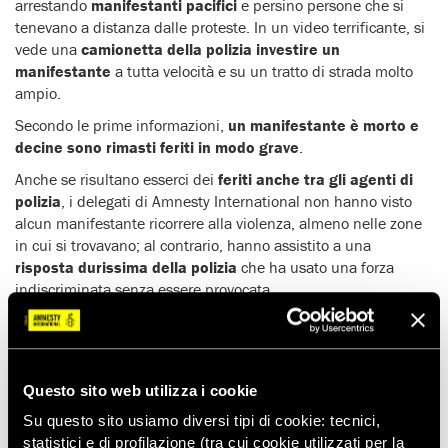
arrestando
manifestanti pacifici
e persino persone che si
tenevano a distanza dalle proteste. In un video terrificante, si
vede una
camionetta della polizia investire un
manifestante
a tutta velocità e su un tratto di strada molto
ampio.
Secondo le prime informazioni,
un manifestante è morto e
decine sono rimasti feriti in modo grave
.
Anche se risultano esserci dei
feriti anche tra gli agenti di
polizia
, i delegati di Amnesty International non hanno visto
alcun manifestante ricorrere alla violenza, almeno nelle zone
in cui si trovavano; al contrario, hanno assistito a una
risposta durissima della polizia
che ha usato una forza
indiscriminata senza essere provocata.
Amnesty International chiede che siano avviate
indagini sul
comportamento delle forze di polizia
e siano
rilasciati tutti
i manifestanti pacifici e gli attivisti politici
, compresi quelli
finiti in carcere prima delle elezioni.
Questo sito web utilizza i cookie
Su questo sito usiamo diversi tipi di cookie: tecnici,
statistici e di profilazione (tra cui cookie utilizzati per la