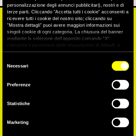
personalizzazione degli annunci pubblicitari), nostri e di
terze parti. Cliccando "Accetta tutti i cookie" acconsenti a
ricevere tutti i cookie del nostro sito; cliccando su
ATTIVATI ORA
"Mostra dettagli" puoi avere maggiori informazioni sui
singoli cookie di ogni categoria. La chiusura del banner
mediante la selezione dell'apposito comando “X”
comporta il permanere delle impostazioni di default, e
PROTEGGERE I MANIFESTANTI PACIFICI IN 
dunque la continuazione della navigazione con i cookie
BIELORUSSIA
tecnici. Se vuoi maggiori informazioni sul funzionamento
Selezione
dei cookie attivi sul sito clicca
qui
Necessari
del
consenso
Preferenze
Statistiche
Marketing
Chiedi la fine delle violenze della polizia