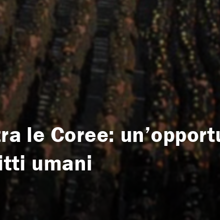
tra le Coree: un’opport
itti umani