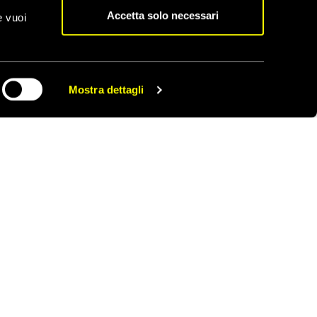
spressione, di opinione,
Accetta solo necessari
e vuoi
tra i popoli delle due
Mostra dettagli
CONDIVIDI