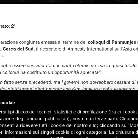
imato:
2'
arazione congiunta emessa al termine dei
colloqui di Panmunje
la
Corea del Sud
, il ricercatore di Amnesty International sull’Asia o
ta:
ebbe essere considerata con cauto ottimismo, ma la quasi totale a
 colloqui ha costituito un’opportunità sprecata”
.
 un fatto senza precedenti, ma i governi non dovrebbero cessare di s
dei diritti umani direttamente con Kim Jong-un e col suo governo. O
i da parte in eventuali futuri colloqui, dato che la loro protezi
alla sicurezza”
.
 cookie
ro fare passi concreti rispetto alle violazioni dei diritti umani ch
i tipi di cookie: tecnici, statistici e di profilazione (tra cui cooki
lla guerra. I due governi dovrebbero agire insieme per consentire c
zazione degli annunci pubblicitari), nostri e di terze parti. Cliccan
 specialmente tra coloro che sono stati separati contro la loro volo
onsenti a ricevere tutti i cookie del nostro sito; cliccando su "Mo
ri informazioni sui singoli cookie di ogni categoria. La chiusura d
utorità non dovrebbero più usare l’argomento della sicurezza nazi