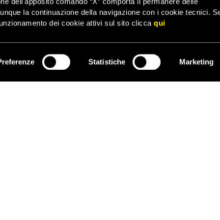
one dell'apposito comando “X” comporta il permanere delle
 l’esercizio dei diritti umani, soprattutto i diritti alla libertà di e
dunque la continuazione della navigazione con i cookie tecnici. S
ento. L’auspicio espresso nei confronti della libertà di movimento 
unzionamento dei cookie attivi sul sito clicca
qui
 ma occorrerà tradurlo in atti concreti”
.
Preferenze
Statistiche
Marketing
ISCRIVITI