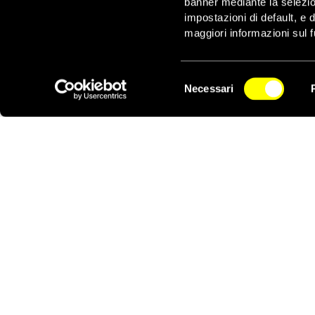
banner mediante la selezi
limitare arbitrariamente
impostazioni di default, e 
di pensiero e di movim
maggiori informazioni sul f
Coree è incoraggiante,
Selezione
Necessari
del
NEWSLETTER
consenso
Notizie correlate per tema
CONFLITTI E CRISI
Notizie correlate per paese
COREA DEL NORD
COREA DEL SUD