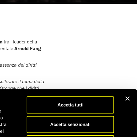
om
tra i leader della
rientale
Arnold Fang
ssenza dei diritti
ollevare il tema della
ccorre che i diritti
one è intrinsecamente
Accetta tutti
e sono state una
e
ontatti regolari tra i
do
Accetta selezionati
ntà”.
stra
el
onale come scusa per