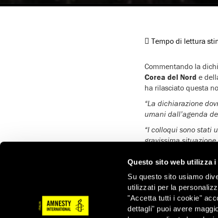
Tempo di lettura st
Commentando la dichi
Corea del Nord
e del
ha rilasciato questa no
“La dichiarazione dovr
umani dall’agenda dei
“I colloqui sono stati
gravissima situazione 
umani non vengano mess
collegata alla pace e 
Questo sito web utilizza i
“Le due Coree dovrebbe
Su questo sito usiamo divers
diretta conseguenza de
utilizzati per la personaliz
membri delle famiglie,
"Accetta tutti i cookie" acc
dettagli" puoi avere maggio
“Da ambo i lati, le a