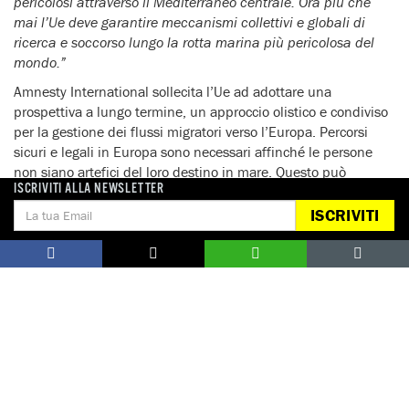
pericolosi attraverso il Mediterraneo centrale. Ora più che
mai l’Ue deve garantire meccanismi collettivi e globali di
ricerca e soccorso lungo la rotta marina più pericolosa del
mondo.”
Amnesty International sollecita l’Ue ad adottare una
prospettiva a lungo termine, un approccio olistico e condiviso
per la gestione dei flussi migratori verso l’Europa. Percorsi
sicuri e legali in Europa sono necessari affinché le persone
non siano artefici del loro destino in mare. Questo può
ISCRIVITI ALLA NEWSLETTER
includere un aumento delle quote di reinsediamento, un più
ampio accesso ai visti per motivi umanitari e la facilitazione
ISCRIVITI
delle riunificazioni familiari.
“L’Ue deve garantire una risposta collettiva e concertata per
una responsabilità condivisa. L’Italia deve continuare i
salvataggi in mare, ma non può farlo da sola”
, ha affermato
Beger.
“L’operazione Triton semplicemente non è la risposta.
Fino a quando uno sforzo globale è sul tavolo, con capacità e
risorse sufficienti, questa netta riduzione di due terzi nelle
funzioni di ricerca e soccorso metterà solo a rischio vite”.