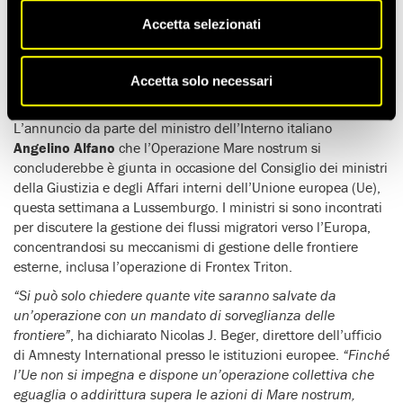
concluderà con il subentro dell’operazione di Frontex
Accetta selezionati
Triton nel Mediterraneo centrale
. La nuova operazione non
è adatta a soddisfare le esigenze vitali di ricerca e soccorso.
Come tale, c’è un reale rischio che ulteriori vite dei migranti e
Accetta solo necessari
dei rifugiati verranno perse in mare.
L’annuncio da parte del ministro dell’Interno italiano
Angelino Alfano
che l’Operazione Mare nostrum si
concluderebbe è giunta in occasione del Consiglio dei ministri
della Giustizia e degli Affari interni dell’Unione europea (Ue),
questa settimana a Lussemburgo. I ministri si sono incontrati
per discutere la gestione dei flussi migratori verso l’Europa,
concentrandosi su meccanismi di gestione delle frontiere
esterne, inclusa l’operazione di Frontex Triton.
“Si può solo chiedere quante vite saranno salvate da
un’operazione con un mandato di sorveglianza delle
frontiere”
, ha dichiarato Nicolas J. Beger, direttore dell’ufficio
di Amnesty International presso le istituzioni europee.
“Finché
l’Ue non si impegna e dispone un’operazione collettiva che
eguaglia o addirittura supera le azioni di Mare nostrum,