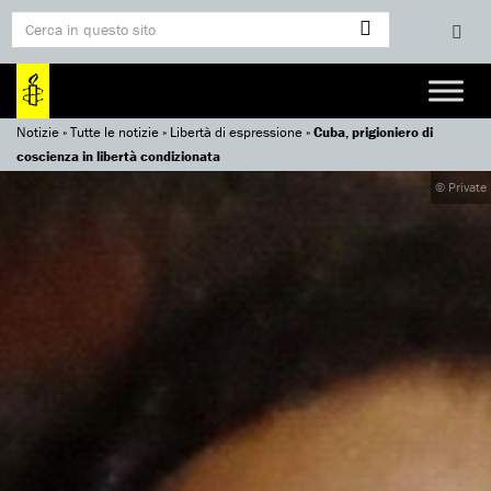
Notizie
»
Tutte le notizie
»
Libertà di espressione
»
Cuba, prigioniero di
coscienza in libertà condizionata
© Private