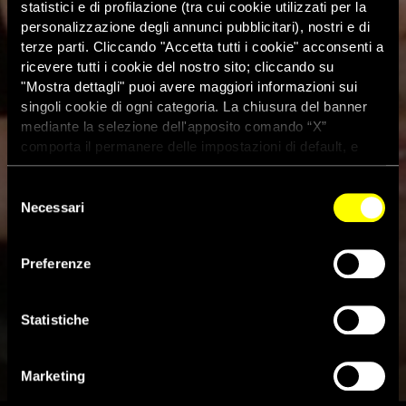
statistici e di profilazione (tra cui cookie utilizzati per la
personalizzazione degli annunci pubblicitari), nostri e di
terze parti. Cliccando "Accetta tutti i cookie" acconsenti a
ricevere tutti i cookie del nostro sito; cliccando su
"Mostra dettagli" puoi avere maggiori informazioni sui
singoli cookie di ogni categoria. La chiusura del banner
mediante la selezione dell'apposito comando “X”
comporta il permanere delle impostazioni di default, e
dunque la continuazione della navigazione con i cookie
tecnici. Se vuoi maggiori informazioni sul funzionamento
Selezione
dei cookie attivi sul sito clicca
qui
Necessari
del
consenso
Preferenze
Cuba, prigioniero di coscienza
in libertà condizionata
Statistiche
7 Maggio 2019
Marketing