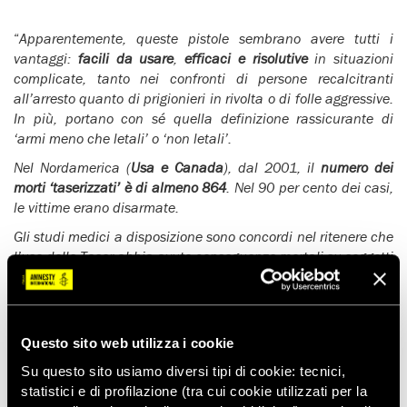
“
Apparentemente, queste pistole sembrano avere tutti i
vantaggi:
facili da usare
,
efficaci e risolutive
in situazioni
complicate, tanto nei confronti di persone recalcitranti
all’arresto quanto di prigionieri in rivolta o di folle aggressive.
In più, portano con sé quella definizione rassicurante di
‘armi meno che letali’ o ‘non letali’.
Nel Nordamerica (
Usa e Canada
), dal 2001, il
numero dei
morti ‘taserizzati’ è di almeno 864
. Nel 90 per cento dei casi,
le vittime erano disarmate.
Gli studi medici a disposizione sono concordi nel ritenere che
l’uso delle Taser abbia avuto conseguenze mortali su soggetti
con disturbi cardiaci o le cui funzioni, nel momento in cui
erano stati colpiti dalla Taser, erano compromesse da alcool
o droga o, ancora, che erano sotto sforzo, ad esempio al
termine di una colluttazione o di una corsa.
Questo sito web utilizza i cookie
Altro
fattore di preoccupazione
è la facilità con cui la Taser
Su questo sito usiamo diversi tipi di cookie: tecnici,
può rilasciare
scariche multiple
, che possono danneggiare
statistici e di profilazione (tra cui cookie utilizzati per la
anche irreversibilmente il cuore o il sistema respiratorio.