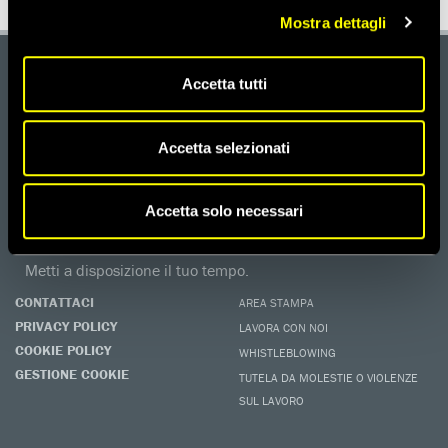
Mostra dettagli
Accetta tutti
DONA
Aiutaci con una donazione, ora.
FIRMA
Accetta selezionati
Difendi i diritti umani, in prima persona.
EDUCARE AI DIRITTI UMANI
Accetta solo necessari
I programmi educativi.
ATTIVATI
Metti a disposizione il tuo tempo.
CONTATTACI
AREA STAMPA
PRIVACY POLICY
LAVORA CON NOI
COOKIE POLICY
WHISTLEBLOWING
GESTIONE COOKIE
TUTELA DA MOLESTIE O VIOLENZE
SUL LAVORO