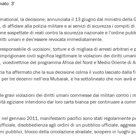
imato:
3'
ational, la decisione, annunciata il 13 giugno dal ministro della G
i affidare alla polizia militare e ai servizi di sicurezza i compiti di 
e sospettate di reati contro la sicurezza nazionale e l’ordine pubbl
iritti umani e dev’essere revocata immediatamente.
responsabile di uccisioni, torture e di migliaia di arresti arbitrari e p
mprigionare civili significa legittimare le violazioni dei diritti uman
 vicedirettrice del programma Africa del Nord e Medio Oriente di A
izia ha affermato che la sua decisione colma il vuoto lasciato dalla f
 per tre decenni nell’era Mubarak, e ha sottolineato che non avrà e
le gravi violazioni dei diritti umani commesse dai militari contro i 
ità egiziane intendono dar loro carta bianca per continuare a comme
ta, nel gennaio 2011, manifestanti pacifici sono stati regolarmente pu
ufficiale, disobbedienza agli ordini di un pubblico ufficiale, aggres
 pubblici, blocco della circolazione stradale, sciopero in luoghi pu