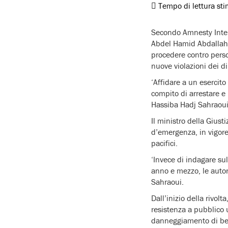
Tempo di lettura st
Secondo Amnesty Intern
Abdel Hamid Abdallah, d
procedere contro person
nuove violazioni dei d
‘Affidare a un esercito 
compito di arrestare e i
Hassiba Hadj Sahraoui,
Il ministro della Giust
d’emergenza, in vigore
pacifici.
‘Invece di indagare sul
anno e mezzo, le autor
Sahraoui.
Dall’inizio della rivol
resistenza a pubblico 
danneggiamento di beni