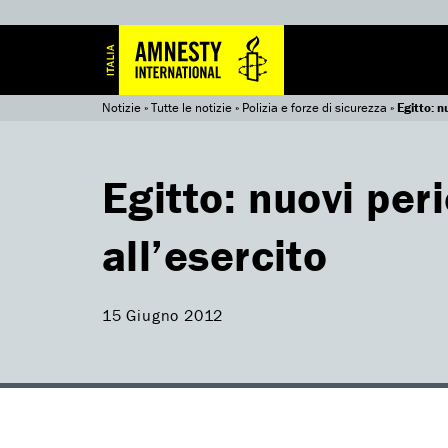
Notizie
»
Tutte le notizie
»
Polizia e forze di sicurezza
»
Egitto: n
Egitto: nuovi peri
all’esercito
15 Giugno 2012