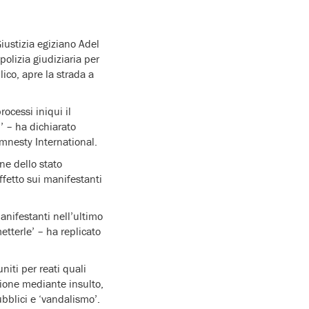
iustizia egiziano Adel
polizia giudiziaria per
ico, apre la strada a
rocessi iniqui il
i’ – ha dichiarato
mnesty International.
ine dello stato
ffetto sui manifestanti
manifestanti nell’ultimo
tterle’ – ha replicato
niti per reati quali
sione mediante insulto,
bblici e ‘vandalismo’.