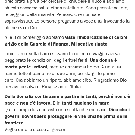
precipitati a prua per cercare di chiudere il buco e abbiamo
chiesto soccorso col telefono satellitare. Sono passate sei ore,
le peggiori della mia vita. Pensavo che non sarei
sopravvissuto. Le persone pregavano a voce alta, invocando la
clemenza di Dio.
Alle 3 di pomeriggio abbiamo
visto l’imbarcazione di colore
grigio della Guardia di finanza. Mi sentivo rinato
.
I miei amici sulla barca stavano bene, ma il viaggio aveva
peggiorato le condizioni degli eritrei feriti.
Una donna è
morta per le ustioni
, mentre eravamo a bordo. A un’altra
hanno tolto il bambino di due anni, per dargli le prime
cure. Ora abbiamo un riparo, abbiamo cibo. Ringraziamo Dio
per averci salvato. Ringraziamo l’Italia.
Dalla Somalia continuano a partire in tanti, perché non c’è
pace e non c’è lavoro.
E in
tanti muoiono in mare
.
Qui a Lampedusa ho visto una scritta che mi piace.
Dice che i
governi dovrebbero proteggere le vite umane prima delle
frontiere
.
Voglio dirlo io stesso ai governi.