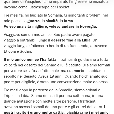
quartiere di Yaaqshiid. Lì ho imparato l’inglese e ho iniziato a
lavorare come lustrascarpe per i soldati.
Tre mesi fa, ho lasciato la Somalia. Ci sono tanti problemi nel
mio paese: la
guerra
, la
siccità
, la
fame
.
Volevo una vita migliore, volevo andare in Norvegia.
Viaggiavo con un mio amico. Suo padre aveva pagato il
viaggio a entrambi, lungo il
deserto fino alla Libia
. Un
viaggio lungo e faticoso, a bordo di un fuoristrada, attraverso
Etiopia e Sudan.
Il mio amico non ce l’ha fatta
. I trafficanti guidavano a tutta
velocità nel deserto del Sahara e lui è caduto. Ci siamo fermati
per vedere se si fosse fatto male, ma era
morto
. L’abbiamo
sepolto nel deserto. Aveva 19 anni. Quando ho chiamato suo
padre per dirglielo, è stata una conversazione molto dolorosa.
Tre mesi dopo la partenza dalla Somalia, siamo arrivati a
Tripoli, in Libia. Siamo rimasti lì per una settimana, in una
grande abitazione con molte altre persone. I trafficanti
avevano messo i somali da una parte e gli eritrei dall’altra.
I
nostri rapitori erano molto cattivi, picchiavano i miei amici