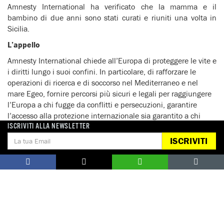
Amnesty International ha verificato che la mamma e il
bambino di due anni sono stati curati e riuniti una volta in
Sicilia.
L’appello
Amnesty International chiede all’Europa di proteggere le vite e
i diritti lungo i suoi confini. In particolare, di rafforzare le
operazioni di ricerca e di soccorso nel Mediterraneo e nel
mare Egeo, fornire percorsi più sicuri e legali per raggiungere
l’Europa a chi fugge da conflitti e persecuzioni, garantire
l’accesso alla protezione internazionale sia garantito a chi
raggiunge le frontiere dell’Unione europea e fermare la
ISCRIVITI ALLA NEWSLETTER
cooperazione sui flussi migratori con i paesi che violano i
ISCRIVITI
diritti umani.
Rapporto ‘L’Europa affonda nella vergogna’
Il 22 aprile, Amnesty International ha pubblicato un
documento intitolato ‘L’Europa affonda nella vergogna. Il
mancato soccorso di rifugiati e migranti in mare’, con cui
chiede ai governi europei di adottare misure immediate ed