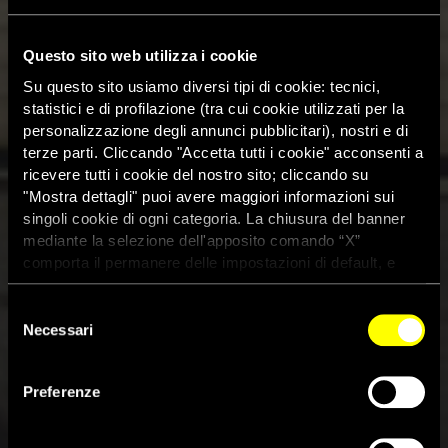
Questo sito web utilizza i cookie
Su questo sito usiamo diversi tipi di cookie: tecnici,
statistici e di profilazione (tra cui cookie utilizzati per la
personalizzazione degli annunci pubblicitari), nostri e di
terze parti. Cliccando "Accetta tutti i cookie" acconsenti a
ricevere tutti i cookie del nostro sito; cliccando su
"Mostra dettagli" puoi avere maggiori informazioni sui
singoli cookie di ogni categoria. La chiusura del banner
mediante la selezione dell'apposito comando “X”
comporta il permanere delle impostazioni di default, e
dunque la continuazione della navigazione con i cookie
tecnici. Se vuoi maggiori informazioni sul funzionamento
Selezione
dei cookie attivi sul sito clicca
qui
Necessari
del
consenso
“Grazie, Dio. Grazie, Italia”: Alì,
Preferenze
15 anni, salvato dalla Guardia