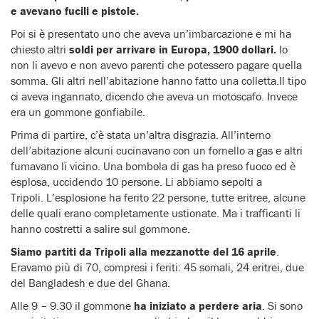
e avevano fucili e pistole.
Poi si è presentato uno che aveva un’imbarcazione e mi ha
chiesto altri
soldi per arrivare in Europa, 1900 dollari.
Io
non li avevo e non avevo parenti che potessero pagare quella
somma. Gli altri nell’abitazione hanno fatto una colletta.Il tipo
ci aveva ingannato, dicendo che aveva un motoscafo. Invece
era un gommone gonfiabile.
Prima di partire, c’è stata un’altra disgrazia. All’interno
dell’abitazione alcuni cucinavano con un fornello a gas e altri
fumavano lì vicino. Una bombola di gas ha preso fuoco ed è
esplosa, uccidendo 10 persone. Li abbiamo sepolti a
Tripoli. L’esplosione ha ferito 22 persone, tutte eritree, alcune
delle quali erano completamente ustionate. Ma i trafficanti li
hanno costretti a salire sul gommone.
Siamo partiti da Tripoli alla mezzanotte del 16 aprile
.
Eravamo più di 70, compresi i feriti: 45 somali, 24 eritrei, due
del Bangladesh e due del Ghana.
Alle 9 – 9.30 il gommone
ha iniziato a perdere aria
. Si sono