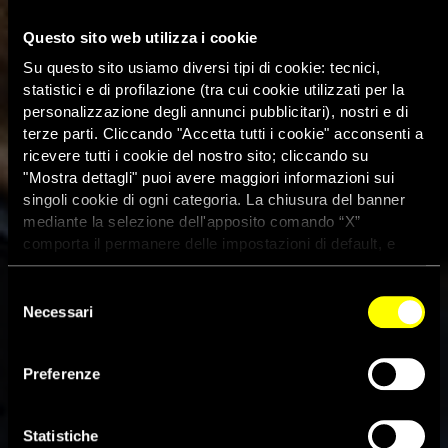
Questo sito web utilizza i cookie
Su questo sito usiamo diversi tipi di cookie: tecnici,
statistici e di profilazione (tra cui cookie utilizzati per la
personalizzazione degli annunci pubblicitari), nostri e di
terze parti. Cliccando "Accetta tutti i cookie" acconsenti a
ricevere tutti i cookie del nostro sito; cliccando su
"Mostra dettagli" puoi avere maggiori informazioni sui
singoli cookie di ogni categoria. La chiusura del banner
mediante la selezione dell'apposito comando “X”
comporta il permanere delle impostazioni di default, e
dunque la continuazione della navigazione con i cookie
tecnici. Se vuoi maggiori informazioni sul funzionamento
Selezione
dei cookie attivi sul sito clicca
qui
Necessari
del
consenso
Preferenze
Guatemala, l’ex presidente
Rios Montt va a processo
Statistiche