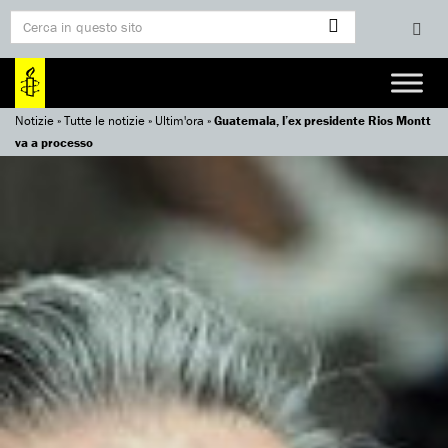
Notizie
»
Tutte le notizie
»
Ultim'ora
»
Guatemala, l’ex presidente Rios Montt
va a processo