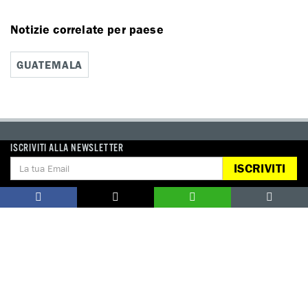
Notizie correlate per paese
GUATEMALA
ISCRIVITI ALLA NEWSLETTER
DONA
ISCRIVITI
Aiutaci con una donazione, ora.
FIRMA
Difendi i diritti umani, in prima persona.
EDUCARE AI DIRITTI UMANI
I programmi educativi.
ATTIVATI
Metti a disposizione il tuo tempo.
CONTATTACI
AREA STAMPA