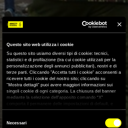
Questo sito web utilizza i cookie
Su questo sito usiamo diversi tipi di cookie: tecnici,
statistici e di profilazione (tra cui cookie utilizzati per la
personalizzazione degli annunci pubblicitari), nostri e di
terze parti. Cliccando "Accetta tutti i cookie" acconsenti a
ricevere tutti i cookie del nostro sito; cliccando su
"Mostra dettagli" puoi avere maggiori informazioni sui
singoli cookie di ogni categoria. La chiusura del banner
mediante la selezione dell'apposito comando “X”
comporta il permanere delle impostazioni di default, e
dunque la continuazione della navigazione con i cookie
tecnici. Se vuoi maggiori informazioni sul funzionamento
Selezione
dei cookie attivi sul sito clicca
qui
Necessari
del