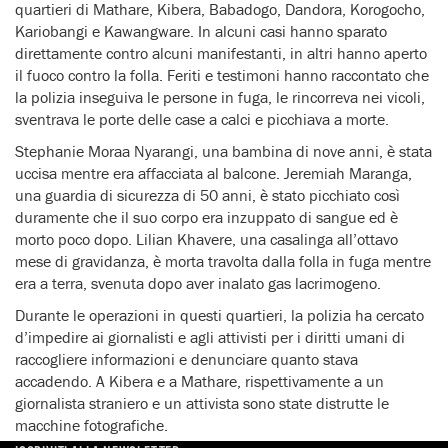
quartieri di Mathare, Kibera, Babadogo, Dandora, Korogocho,
Kariobangi e Kawangware. In alcuni casi hanno sparato
direttamente contro alcuni manifestanti, in altri hanno aperto
il fuoco contro la folla. Feriti e testimoni hanno raccontato che
la polizia inseguiva le persone in fuga, le rincorreva nei vicoli,
sventrava le porte delle case a calci e picchiava a morte.
Stephanie Moraa Nyarangi, una bambina di nove anni, è stata
uccisa mentre era affacciata al balcone. Jeremiah Maranga,
una guardia di sicurezza di 50 anni, è stato picchiato così
duramente che il suo corpo era inzuppato di sangue ed è
morto poco dopo. Lilian Khavere, una casalinga all’ottavo
mese di gravidanza, è morta travolta dalla folla in fuga mentre
era a terra, svenuta dopo aver inalato gas lacrimogeno.
Durante le operazioni in questi quartieri, la polizia ha cercato
d’impedire ai giornalisti e agli attivisti per i diritti umani di
raccogliere informazioni e denunciare quanto stava
accadendo. A Kibera e a Mathare, rispettivamente a un
giornalista straniero e un attivista sono state distrutte le
macchine fotografiche.