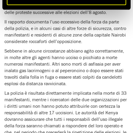
potrebbe arrivare a 50) e averne ferite centinaia nel corso
delle proteste successive alle elezioni dell’8 agosto.
Il rapporto documenta l’uso eccessivo della forza da parte
della polizia, e in alcuni casi di altre forze di sicurezza, contro
manifestanti e residenti di alcune zone della capitale Nairobi
considerate roccaforti dell’opposizione.
Sebbene in alcune circostanze abbiano agito correttamente,
in molte altre gli agenti hanno ucciso o picchiato a morte
numerosi manifestanti. Altri sono morti di asfissia per aver
inalato gas lacrimogeni o al peperoncino o dopo essere stati
travolti dalla folla in fuga o essere stati colpiti da candelotti
esplosi da distanza ravvicinata.
La polizia è risultata direttamente implicata nella morte di 33
manifestanti, mentre i ricercatori delle due organizzazioni per
i diritti umani non hanno potuto attribuirle con certezza la
responsabilità di altre 17 uccisioni. Le autorità del Kenya
dovranno assicurare che tutti i responsabili dell’uso illegale
della forza saranno chiamati a rispondere del loro operato e
che, nel periodo che precederà la ripetizione delle elezioni, le