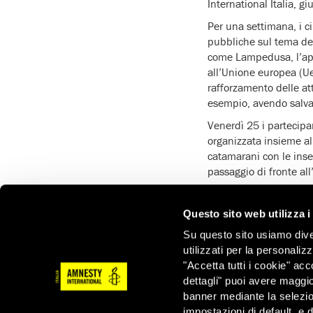
International Italia, g
Per una settimana, i c
pubbliche sul tema dell
come Lampedusa, l’app
all’Unione europea (Ue)
rafforzamento delle att
esempio, avendo salva
Venerdì 25 i partecipa
organizzata insieme al
catamarani con le inse
passaggio di fronte all
Parteciperanno al cam
campo europeo di Amnest
Questo sito web utilizza i
Capo.
Su questo sito usiamo divers
Gli stati membri dell’
utilizzati per la personaliz
sistemi di sorveglianza
"Accetta tutti i cookie" acc
proteggere le sue front
dettagli" puoi avere maggio
banner mediante la selezi
L’Ue e gli stati membr
impostazioni di default, e 