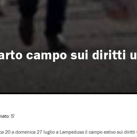
rto campo sui diritti 
imato:
5'
ca 20 a domenica 27 luglio a Lampedusa il campo estivo sui diritt