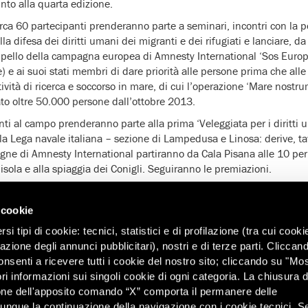
iunto alla quarta edizione.
irca 60 partecipanti prenderanno parte a seminari, incontri con la p
a difesa dei diritti umani dei migranti e dei rifugiati e lanciare, d
ello della campagna europea di Amnesty International ‘Sos Europ
 e ai suoi stati membri di dare priorità alle persone prima che alle f
ività di ricerca e soccorso in mare, di cui l’operazione ‘Mare nostru
to oltre 50.000 persone dall’ottobre 2013.
nti al campo prenderanno parte alla prima ‘Veleggiata per i diritti 
la Lega navale italiana – sezione di Lampedusa e Linosa: derive, tav
gne di Amnesty International partiranno da Cala Pisana alle 10 per 
’isola e alla spiaggia dei Conigli. Seguiranno le premiazioni.
po di Lampedusa anche Hussain Majid e Said Islam Yaccub, testim
y International di Sofia (Bulgaria) e dal ‘Siciliambiente’ film fest
 cookie
i tipi di cookie: tecnici, statistici e di profilazione (tra cui cooki
Ue spendono ogni anno milioni di euro per proteggere le loro frontier
zazione degli annunci pubblicitari), nostri e di terze parti. Cliccan
 sofisticati e pattugliamento. Tra il 2007 e il 2013 l’Ue ha speso q
onsenti a ricevere tutti i cookie del nostro sito; cliccando su "Mo
iere ma solo 700 milioni di euro per proteggere i richiedenti asilo e i
ri informazioni sui singoli cookie di ogni categoria. La chiusura d
one dell'apposito comando “X” comporta il permanere delle
i stanno inoltre finanziando e cooperando con i paesi vicini, come l
dunque la continuazione della navigazione con i cookie tecnici. S