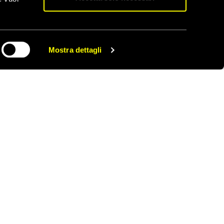
cora che raggiungano i
itti umani che
ti prendono rotte
 nel tentativo di
Mostra dettagli
CONDIVIDI
uzione hanno perso la
i teme siano morte.
 Ancora minorenne, nel
ttraversando il Niger e
 tenevano in ostaggio,
approdato a Lampedusa
dre, nel 2005, quando
alla fine del
 lo hanno fatto salire,
rodata a Lampedusa.