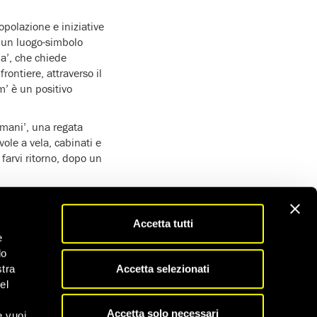
opolazione e iniziative
a un luogo-simbolo
a’, che chiede
rontiere, attraverso il
m’ è un positivo
umani’, una regata
ole a vela, cabinati e
farvi ritorno, dopo un
oni provenienti dal
ival di San Vito Lo
Accetta tutti
e
e con recinzioni,
do
uasi due miliardi per
Accetta selezionati
stra
 rifugiati.
el
a Turchia, il Marocco e
Accetta solo necessari
e vuoi