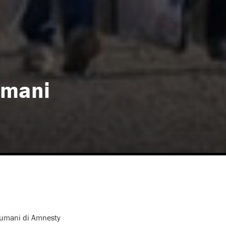
umani
i umani di Amnesty