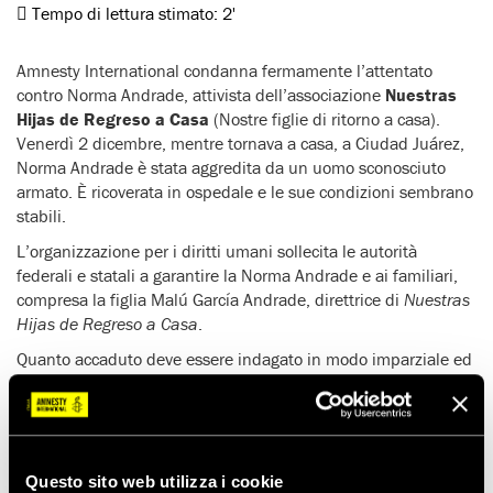
Tempo di lettura stimato:
2'
Amnesty International condanna fermamente l’attentato
contro Norma Andrade, attivista dell’associazione
Nuestras
Hijas de Regreso a Casa
(N
ostre figlie di ritorno a casa).
Venerdì 2 dicembre, mentre tornava a casa,
a Ciudad Juárez,
Norma Andrade è stata aggredita da un uomo sconosciuto
armato
. È ricoverata in ospedale e le sue condizioni sembrano
stabili.
L’organizzazione per i diritti umani sollecita le autorità
federali e statali a garantire la Norma Andrade e ai familiari,
compresa la figlia Malú García Andrade, direttrice di
Nuestras
Hijas de Regreso a Casa
.
Quanto accaduto deve essere indagato in modo imparziale ed
efficace, soprattutto considerando le numerose minacce nei
confronti di Norma Andrade e gli altri membri della
organizzazione di Nuestras Hijas de Regreso a Casa.
Norma Andrade
è una delle fondatrici dell’organizzazione dei
Questo sito web utilizza i cookie
diritti umani Nuestras Hijas de Regreso a Casa che chiede