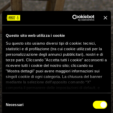
Questo sito web utilizza i cookie
Su questo sito usiamo diversi tipi di cookie: tecnici,
statistici e di profilazione (tra cui cookie utilizzati per la
personalizzazione degli annunci pubblicitari), nostri e di
terze parti. Cliccando "Accetta tutti i cookie" acconsenti a
ricevere tutti i cookie del nostro sito; cliccando su
"Mostra dettagli" puoi avere maggiori informazioni sui
singoli cookie di ogni categoria. La chiusura del banner
mediante la selezione dell'apposito comando “X”
comporta il permanere delle impostazioni di default, e
dunque la continuazione della navigazione con i cookie
tecnici. Se vuoi maggiori informazioni sul funzionamento
Selezione
dei cookie attivi sul sito clicca
qui
Necessari
del
Nigeria: trascorsi due anni dal
consenso