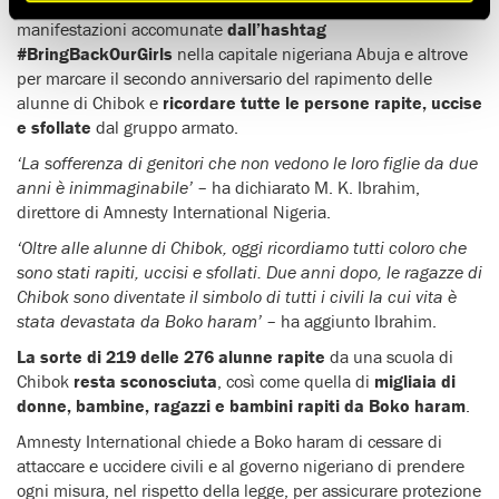
Attivisti di Amnesty International si uniranno alle
manifestazioni accomunate
dall’hashtag
#BringBackOurGirls
nella capitale nigeriana Abuja e altrove
per marcare il secondo anniversario del rapimento delle
alunne di Chibok e
ricordare tutte le persone rapite, uccise
e sfollate
dal gruppo armato.
‘La sofferenza di genitori che non vedono le loro figlie da due
anni è inimmaginabile’
– ha dichiarato M. K. Ibrahim,
direttore di Amnesty International Nigeria.
‘Oltre alle alunne di Chibok, oggi ricordiamo tutti coloro che
sono stati rapiti, uccisi e sfollati. Due anni dopo, le ragazze di
Chibok sono diventate il simbolo di tutti i civili la cui vita è
stata devastata da Boko haram’
– ha aggiunto Ibrahim.
La sorte di 219 delle 276 alunne rapite
da una scuola di
Chibok
resta sconosciuta
, così come quella di
migliaia di
donne, bambine, ragazzi e bambini rapiti da Boko haram
.
Amnesty International chiede a Boko haram di cessare di
attaccare e uccidere civili e al governo nigeriano di prendere
ogni misura, nel rispetto della legge, per assicurare protezione