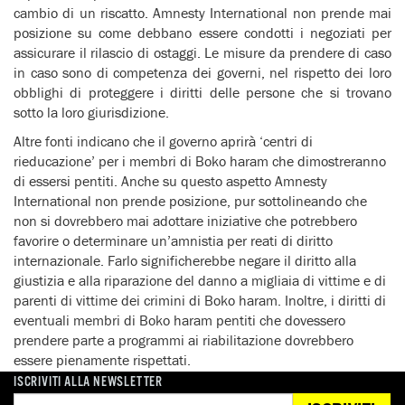
cambio di un riscatto. Amnesty International non prende mai
posizione su come debbano essere condotti i negoziati per
assicurare il rilascio di ostaggi. Le misure da prendere di caso
in caso sono di competenza dei governi, nel rispetto dei loro
obblighi di proteggere i diritti delle persone che si trovano
sotto la loro giurisdizione.
Altre fonti indicano che il governo aprirà ‘centri di
rieducazione’ per i membri di Boko haram che dimostreranno
di essersi pentiti. Anche su questo aspetto Amnesty
International non prende posizione, pur sottolineando che
non si dovrebbero mai adottare iniziative che potrebbero
favorire o determinare un’amnistia per reati di diritto
internazionale. Farlo significherebbe negare il diritto alla
giustizia e alla riparazione del danno a migliaia di vittime e di
parenti di vittime dei crimini di Boko haram. Inoltre, i diritti di
eventuali membri di Boko haram pentiti che dovessero
prendere parte a programmi ai riabilitazione dovrebbero
essere pienamente rispettati.
ISCRIVITI ALLA NEWSLETTER
Tutti i membri di Boko haram ragionevolmente sospettati di