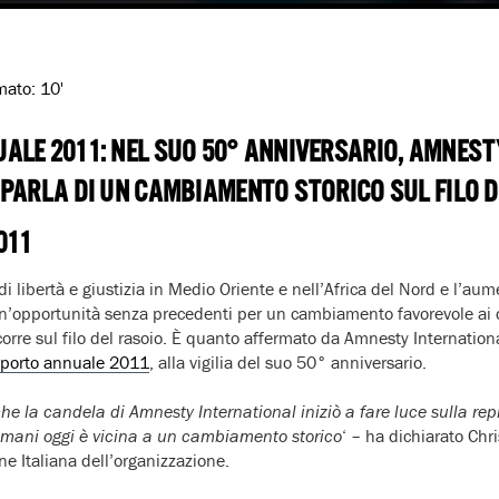
imato:
10'
ALE 2011: NEL SUO 50° ANNIVERSARIO, AMNEST
PARLA DI UN CAMBIAMENTO STORICO SUL FILO D
011
di libertà e giustizia in Medio Oriente e nell’Africa del Nord e l’au
un’opportunità senza precedenti per un cambiamento favorevole ai d
re sul filo del rasoio. È quanto affermato da Amnesty Internationa
porto annuale 2011
, alla vigilia del suo 50° anniversario.
e la candela di Amnesty International iniziò a fare luce sulla rep
i umani oggi è vicina a un cambiamento storico
‘ – ha dichiarato Chr
ne Italiana dell’organizzazione.