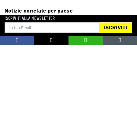
Notizie correlate per paese
ISCRIVITI ALLA NEWSLETTER
RUSSIA
ISCRIVITI
DONA
Aiutaci con una donazione, ora.
FIRMA
Difendi i diritti umani, in prima persona.
EDUCARE AI DIRITTI UMANI
I programmi educativi.
ATTIVATI
Metti a disposizione il tuo tempo.
CONTATTACI
AREA STAMPA