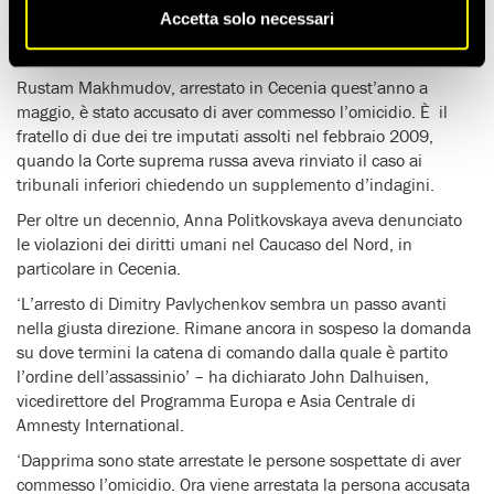
Il luogotenente colonnello Dmitry Pavlychenkov, già testimone
Accetta solo necessari
chiave nell’inchiesta, è stato arrestato il 23 agosto perché
sospettato di aver organizzato l’omicidio.
Rustam Makhmudov, arrestato in Cecenia quest’anno a
maggio, è stato accusato di aver commesso l’omicidio. È il
fratello di due dei tre imputati assolti nel febbraio 2009,
quando la Corte suprema russa aveva rinviato il caso ai
tribunali inferiori chiedendo un supplemento d’indagini.
Per oltre un decennio, Anna Politkovskaya aveva denunciato
le violazioni dei diritti umani nel Caucaso del Nord, in
particolare in Cecenia.
‘L’arresto di Dimitry Pavlychenkov sembra un passo avanti
nella giusta direzione. Rimane ancora in sospeso la domanda
su dove termini la catena di comando dalla quale è partito
l’ordine dell’assassinio’ – ha dichiarato John Dalhuisen,
vicedirettore del Programma Europa e Asia Centrale di
Amnesty International.
‘Dapprima sono state arrestate le persone sospettate di aver
commesso l’omicidio. Ora viene arrestata la persona accusata