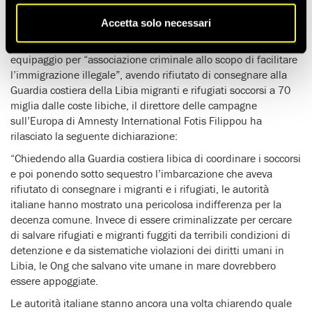
A seguito del sequestro della nave da soccorso “Open Arms”
Accetta solo necessari
dell’Ong spagnola Proactiva da parte dell’autorità giudiziaria
italiana e dell’apertura di un’inchiesta nei confronti del suo
equipaggio per “associazione criminale allo scopo di facilitare
l’immigrazione illegale”, avendo rifiutato di consegnare alla
Guardia costiera della Libia migranti e rifugiati soccorsi a 70
miglia dalle coste libiche, il direttore delle campagne
sull’Europa di Amnesty International Fotis Filippou ha
rilasciato la seguente dichiarazione:
“Chiedendo alla Guardia costiera libica di coordinare i soccorsi
e poi ponendo sotto sequestro l’imbarcazione che aveva
rifiutato di consegnare i migranti e i rifugiati, le autorità
italiane hanno mostrato una pericolosa indifferenza per la
decenza comune. Invece di essere criminalizzate per cercare
di salvare rifugiati e migranti fuggiti da terribili condizioni di
detenzione e da sistematiche violazioni dei diritti umani in
Libia, le Ong che salvano vite umane in mare dovrebbero
essere appoggiate.
Le autorità italiane stanno ancora una volta chiarendo quale