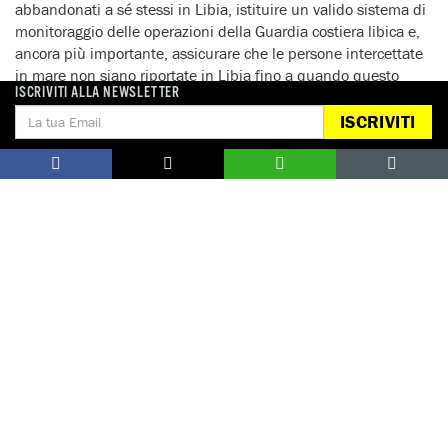
abbandonati a sé stessi in Libia, istituire un valido sistema di
monitoraggio delle operazioni della Guardia costiera libica e,
ancora più importante, assicurare che le persone intercettate
in mare non siano riportate in Libia fino a quando questo
ISCRIVITI ALLA NEWSLETTER
paese non garantirà protezione dei loro diritti.
ISCRIVITI
Roma, 19 marzo 2018
Per interviste:
Amnesty International Italia – Ufficio Stampa
Tel. 06 4490224 – cell. 348 6974361, e-mail:
press@amnesty.it
Notizie correlate per tema
MIGRANTI, RIFUGIATI E RICHIEDENTI ASILO