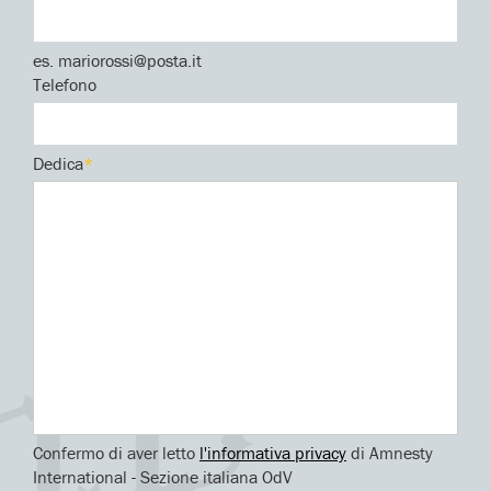
es. mariorossi@posta.it
Telefono
Dedica
*
Confermo di aver letto
l'informativa privacy
di Amnesty
International - Sezione italiana OdV