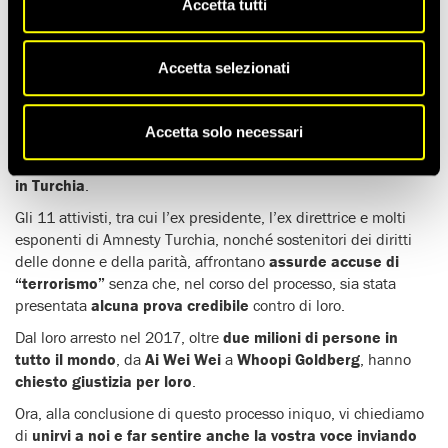
Accetta tutti
11 attivisti per i diritti umani in Turchia
rischiano fino a
15
anni di carcere solo per aver svolto il loro lavoro
.
Accetta selezionati
A seguito della pandemia Covid-19, l
‘udienza finale del loro
processo è stata rimandata a data da destinarsi
.
COSA HANNO FATTO?
Accetta solo necessari
Non hanno fatto nulla di male
. Hanno
difeso i diritti umani
in Turchia
.
Gli 11 attivisti, tra cui l’ex presidente, l’ex direttrice e molti
esponenti di Amnesty Turchia, nonché sostenitori dei diritti
delle donne e della parità, affrontano
assurde accuse di
“terrorismo”
senza che, nel corso del processo, sia stata
presentata
alcuna prova credibile
contro di loro.
Dal loro arresto nel 2017, oltre
due milioni di persone in
tutto il mondo
, da
Ai Wei Wei
a
Whoopi Goldberg
, hanno
chiesto giustizia per loro
.
Ora, alla conclusione di questo processo iniquo, vi chiediamo
di
unirvi a noi e far sentire anche la vostra voce inviando