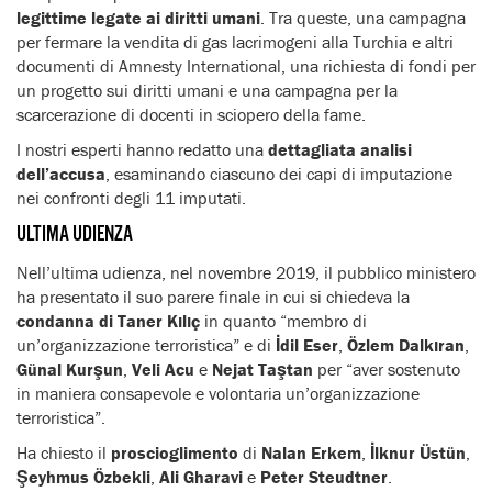
legittime legate ai diritti umani
. Tra queste, una campagna
per fermare la vendita di gas lacrimogeni alla Turchia e altri
documenti di Amnesty International, una richiesta di fondi per
un progetto sui diritti umani e una campagna per la
scarcerazione di docenti in sciopero della fame.
I nostri esperti hanno redatto una
dettagliata analisi
dell’accusa
, esaminando ciascuno dei capi di imputazione
nei confronti degli 11 imputati.
ULTIMA UDIENZA
Nell’ultima udienza, nel novembre 2019, il pubblico ministero
ha presentato il suo parere finale in cui si chiedeva la
condanna di Taner Kılıç
in quanto “membro di
un’organizzazione terroristica” e di
İdil Eser
,
Özlem Dalkıran
,
Günal Kurşun
,
Veli Acu
e
Nejat Taştan
per “aver sostenuto
in maniera consapevole e volontaria un’organizzazione
terroristica”.
Ha chiesto il
proscioglimento
di
Nalan Erkem
,
İlknur Üstün
,
Şeyhmus Özbekli
,
Ali Gharavi
e
Peter Steudtner
.