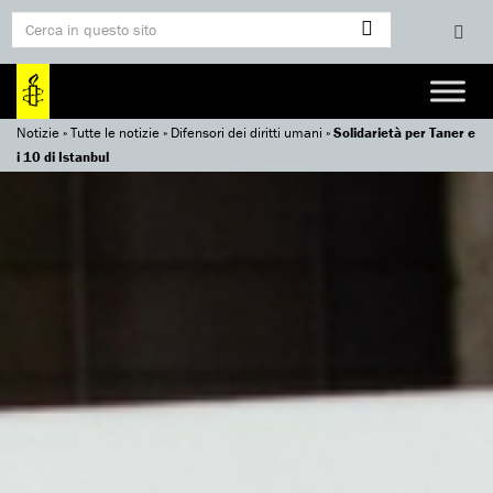
Notizie
»
Tutte le notizie
»
Difensori dei diritti umani
»
Solidarietà per Taner e
i 10 di Istanbul