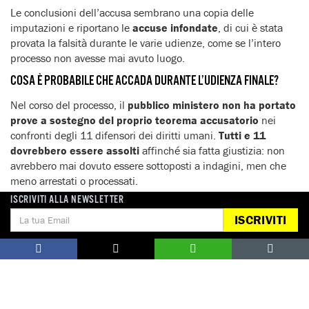
Le conclusioni dell’accusa sembrano una copia delle
imputazioni e riportano le
accuse infondate
, di cui è stata
provata la falsità durante le varie udienze, come se l’intero
processo non avesse mai avuto luogo.
COSA È PROBABILE CHE ACCADA DURANTE L’UDIENZA FINALE?
Nel corso del processo, il
pubblico ministero non ha portato
prove a sostegno del proprio teorema accusatorio
nei
confronti degli 11 difensori dei diritti umani.
Tutti e 11
dovrebbero essere assolti
affinché sia fatta giustizia: non
avrebbero mai dovuto essere sottoposti a indagini, men che
meno arrestati o processati.
ISCRIVITI ALLA NEWSLETTER
Il 19 febbraio il tribunale potrebbe decidere di ignorare la
richiesta di condanna e assolverli tutti. Ad ogni modo, la
ISCRIVITI
richiesta dell’accusa di proscioglimento di cinque dei
difensori dei diritti umani non costituisce una garanzia di
assoluzione.
Tutti e 11 continuano a rischiare condanna e
carcere
.
Se qualcuno degli 11 difensori dei diritti umani fosse