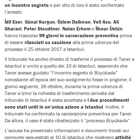
un incontro segreto
e per otto di loro è stato confermato
l’arresto.
İdil Eser
,
Günal Kurşun
,
Özlem Dalkıran
,
Veli Acu
,
Ali
Gharavi
,
Peter Steudtner
,
Nalan Erkem
e
İlknur Üstün
hanno trascorso
99 giorni in carcerazione preventiva
prima
di essere
rilasciati su cauzione
alla prima udienza del
processo il 25 ottobre 2017 a Istanbul.
Il tribunale ha anche chiesto di trasferire il processo di Taner a
Istanbul e unirlo a quello dei 10 di Istanbul, asserendo che
Taner avesse guidato “l’incontro segreto di Büyükada”
nonostante all’epoca del suo svolgimento fosse in prigione. Il
giorno seguente, 26 ottobre, durante la prima udienza di
Taner a Izmir la richiesta di trasferimento arrivata dal
tribunale di Istanbul è stata accettata e
i due procedimenti
sono stati uniti in un’unica azione a Istanbul
. Inoltre, il
tribunale ha confermato la carcerazione preventiva per Taner.
Da allora, il caso è stato ribattezzato il “
processo Büyükada
“.
L’accusa ha presentato informazioni e documenti trovati sui
computer sequestrati ai 10 di Istanbul che mostrano
attività