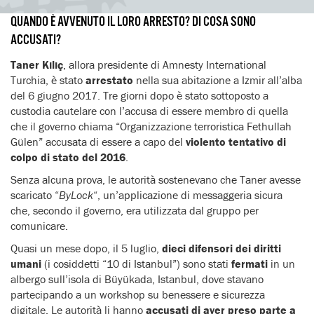
QUANDO È AVVENUTO IL LORO ARRESTO? DI COSA SONO
ACCUSATI?
Taner Kılıç
, allora presidente di Amnesty International
Turchia, è stato
arrestato
nella sua abitazione a Izmir all’alba
del 6 giugno 2017. Tre giorni dopo è stato sottoposto a
custodia cautelare con l’accusa di essere membro di quella
che il governo chiama “Organizzazione terroristica Fethullah
Gülen” accusata di essere a capo del
violento tentativo di
colpo di stato del 2016
.
Senza alcuna prova, le autorità sostenevano che Taner avesse
scaricato “
ByLock
“, un’applicazione di messaggeria sicura
che, secondo il governo, era utilizzata dal gruppo per
comunicare.
Quasi un mese dopo, il 5 luglio,
dieci difensori dei diritti
umani
(i cosiddetti “10 di Istanbul”) sono stati
fermati
in un
albergo sull’isola di Büyükada, Istanbul, dove stavano
partecipando a un workshop su benessere e sicurezza
digitale. Le autorità li hanno
accusati di aver preso parte a