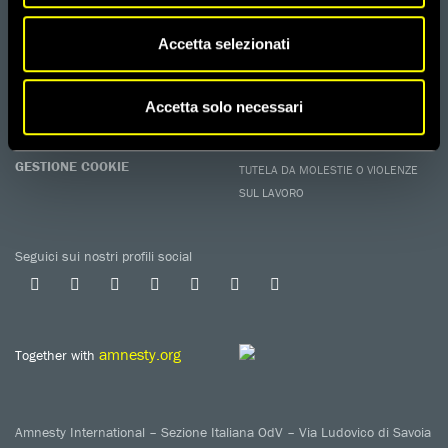
I programmi educativi.
ATTIVATI
Accetta selezionati
Metti a disposizione il tuo tempo.
CONTATTACI
AREA STAMPA
Accetta solo necessari
PRIVACY POLICY
LAVORA CON NOI
COOKIE POLICY
WHISTLEBLOWING
GESTIONE COOKIE
TUTELA DA MOLESTIE O VIOLENZE
SUL LAVORO
Seguici sui nostri profili social
amnesty.org
Together with
Amnesty International – Sezione Italiana OdV – Via Ludovico di Savoia