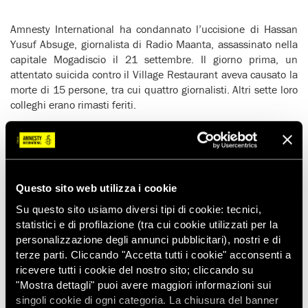
Amnesty International ha condannato l’uccisione di Hassan
Yusuf Absuge, giornalista di Radio Maanta, assassinato nella
capitale Mogadiscio il 21 settembre. Il giorno prima, un
attentato suicida contro il Village Restaurant aveva causato la
morte di 15 persone, tra cui quattro giornalisti. Altri sette loro
colleghi erano rimasti feriti.
‘
Questi ultimi attacchi contro gli operatori dell’informazione
ricordano ancora una volta che, nonostante la Somalia
abbia un nuovo governo, il mestiere del giornalista in questo
paese è estremamente rischioso. Le nuove autorità somale
devono dimostrare il loro proclamato impegno a difendere i
Questo sito web utilizza i cookie
civili e avviare immediatamente indagini per identificare e
Su questo sito usiamo diversi tipi di cookie: tecnici,
punire gli autori degli attacchi
‘ – ha dichiarato Kathryn
statistici e di profilazione (tra cui cookie utilizzati per la
Achilles, di Amnesty International.
personalizzazione degli annunci pubblicitari), nostri e di
Dal febbraio 2007 in Somalia sono stati assassinati almeno
terze parti. Cliccando "Accetta tutti i cookie" acconsenti a
35 giornalisti, 14 dei quali solo dal dicembre 2011. Nessuno
ricevere tutti i cookie del nostro sito; cliccando su
è stato chiamato a rispondere della loro morte.
"Mostra dettagli" puoi avere maggiori informazioni sui
singoli cookie di ogni categoria. La chiusura del banner