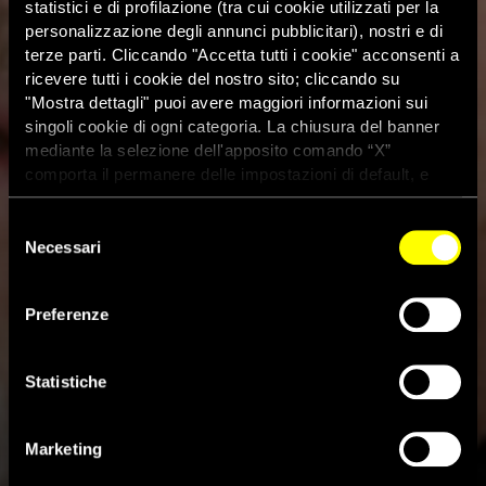
statistici e di profilazione (tra cui cookie utilizzati per la
personalizzazione degli annunci pubblicitari), nostri e di
terze parti. Cliccando "Accetta tutti i cookie" acconsenti a
ricevere tutti i cookie del nostro sito; cliccando su
"Mostra dettagli" puoi avere maggiori informazioni sui
singoli cookie di ogni categoria. La chiusura del banner
mediante la selezione dell'apposito comando “X”
comporta il permanere delle impostazioni di default, e
dunque la continuazione della navigazione con i cookie
tecnici. Se vuoi maggiori informazioni sul funzionamento
Selezione
dei cookie attivi sul sito clicca
qui
Necessari
del
Sospetto assassinio del
consenso
giornalista Jamal Khashoggi
Preferenze
all’interno del consolato
Statistiche
saudita di Istanbul
Marketing
9 Ottobre 2018