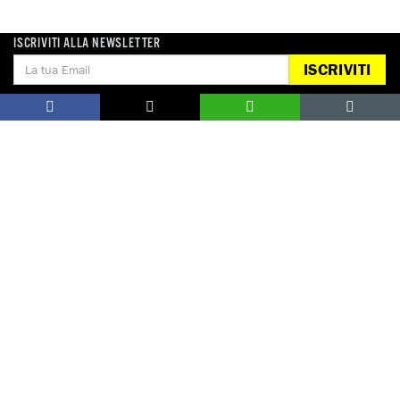
ISCRIVITI ALLA NEWSLETTER
ISCRIVITI
Notizie correlate per tema
DIFENSORI DEI DIRITTI UMANI
Notizie correlate per paese
ARABIA SAUDITA
TURCHIA
DONA
Aiutaci con una donazione, ora.