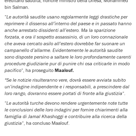
ereditario saudita, nonché ministro della Difesa, Mohammed
bin Salman.
“
Le autorità saudite usano regolarmente leggi drastiche per
reprimere il dissenso all’ìnterno del paese e in passato hanno
anche arrestato dissidenti all’estero. Ma la sparizione
forzata, e ora il sospetto assassinio, di un loro connazionale
che aveva cercato asilo all’estero dovrebbe far suonare un
campanello d’allarme. Evidentemente le autorità saudite
sono disposte persino a saltare le loro profondamente carenti
procedure giudiziarie pur di punire chi osa criticarle in modo
pacifico
“, ha proseguito
Maalouf.
“Se le notizie risulteranno vere, dovrà essere avviata subito
un’indagine indipendente e i responsabili, a prescindere dal
loro rango, dovranno essere portati di fronte alla giustizia
“.
“
Le autorità turche devono rendere urgentemente note tutte
le conclusioni delle loro indagini per fornire chiarimenti alla
famiglia di Jamal Khashoggi e contribuire alla ricerca della
giustizia
“, ha concluso Maalouf.