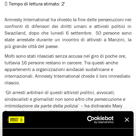
Tempo di lettura stimato:
2'
Amnesty International ha chiesto la fine delle persecuzioni nei
confronti di difensori dei diritti umani e attivisti politici in
Swaziland, dopo che lunedì 6 settembre 50 persone sono
state arrestate durante un incontro di attivisti a Manzini, la
più grande città del paese.
Molti sono stati rilasciati senza accusa nel giro di poche ore,
tuttavia 16 persone restano in carcere. Tra questi anche
appartenenti a organizzazioni sindacali sudafricane e
internazionali. Amnesty International chiede il loro immediato
rilascio.
‘
Gli arresti arbitrari di questi attivisti politici, avvocati,
sindacalisti e giornalisti non sono altro che persecuzione e
intimidazione da parte della polizia
‘ – ha dichiarato Mary
Rayner, ricercatrice sull’Africa meridionale di Amnesty
International, che è appena rientrata dal paese.
La polizia ha effettuato gli arresti dopo aver interrotto
l’incontro organizzato da un’ampia coalizione di gruppi che