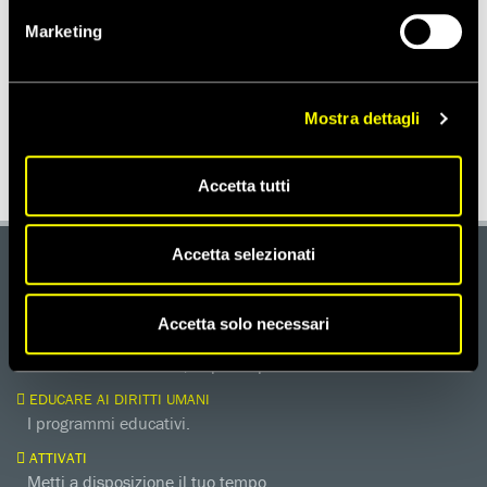
Marketing
Notizie correlate per paese
Mostra dettagli
SWAZILAND
Accetta tutti
Accetta selezionati
DONA
Aiutaci con una donazione, ora.
Accetta solo necessari
FIRMA
Difendi i diritti umani, in prima persona.
EDUCARE AI DIRITTI UMANI
I programmi educativi.
ATTIVATI
Metti a disposizione il tuo tempo.