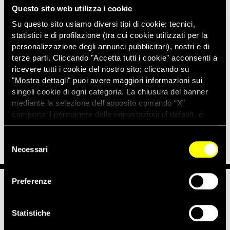
Questo sito web utilizza i cookie
svolgono campagne per il cambiamento politico in
Swaziland. La polizia ha anche trattenuto un giornalista che
Su questo sito usiamo diversi tipi di cookie: tecnici,
seguiva l’evento e ha aggredito un difensore dei diritti umani
statistici e di profilazione (tra cui cookie utilizzati per la
che scattato delle fotografie durante l’operazione della polizia.
personalizzazione degli annunci pubblicitari), nostri e di
terze parti. Cliccando "Accetta tutti i cookie" acconsenti a
Gli arresti di massa sono avvenuti appena due giorni prima
ricevere tutti i cookie del nostro sito; cliccando su
delle manifestazioni per la democrazia organizzate nel paese.
"Mostra dettagli" puoi avere maggiori informazioni sui
Nell’ultimo anno attivisti politici, difensori dei diritti umani e
singoli cookie di ogni categoria. La chiusura del banner
sindacalisti sono stati perseguitati, minacciati, maltrattati e
mediante la selezione dell'apposito comando “X”
detenuti dalla polizia sulla base di draconiane leggi
comporta il permanere delle impostazioni di default, e
antiterrorismo.
dunque la continuazione della navigazione con i cookie
tecnici. Se vuoi maggiori informazioni sul funzionamento
Selezione
dei cookie attivi sul sito clicca
qui
Necessari
del
consenso
Preferenze
Notizie correlate per tema
Statistiche
DIFENSORI DEI DIRITTI UMANI