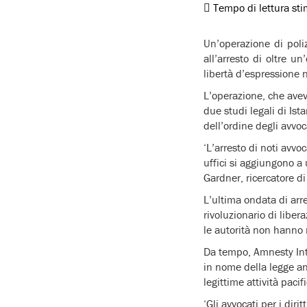
Tempo di lettura st
Un’operazione di poliz
all’arresto di oltre u
libertà d’espressione n
L’operazione, che avev
due studi legali di Ist
dell’ordine degli avvoc
‘L’arresto di noti avvoc
uffici si aggiungono a 
Gardner, ricercatore d
L’ultima ondata di arre
rivoluzionario di libe
le autorità non hanno r
Da tempo, Amnesty Int
in nome della legge an
legittime attività pacif
‘Gli avvocati per i dir