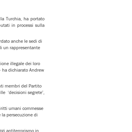
lla Turchia, ha portato
utati in processi sulla
rdato anche le sedi di
 di un rappresentante
ione illegale dei loro
’ – ha dichiarato Andrew
nti membri del Partito
le ‘decisioni segrete’,
diritti umani commesse
e la persecuzione di
ggi antiterrorismo in