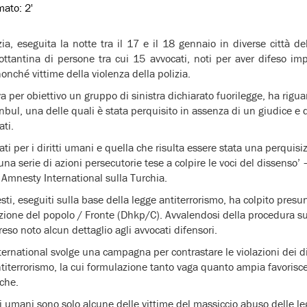
imato:
2'
ia, eseguita la notte tra il 17 e il 18 gennaio in diverse città de
n’ottantina di persone tra cui 15 avvocati, noti per aver difeso imp
onché vittime della violenza della polizia.
a per obiettivo un gruppo di sinistra dichiarato fuorilegge, ha rigua
anbul, una delle quali è stata perquisito in assenza di un giudice e
ati.
ati per i diritti umani e quella che risulta essere stata una perquisiz
una serie di azioni persecutorie tese a colpire le voci del dissenso
i Amnesty International sulla Turchia.
sti, eseguiti sulla base della legge antiterrorismo, ha colpito presu
razione del popolo / Fronte (Dhkp/C). Avvalendosi della procedura sul
eso noto alcun dettaglio agli avvocati difensori.
ernational svolge una campagna per contrastare le violazioni dei 
titerrorismo, la cui formulazione tanto vaga quanto ampia favorisc
iche.
itti umani sono solo alcune delle vittime del massiccio abuso delle le