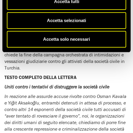
Accetta tutti
Le principali Ong in Turchia hanno presentato un appello
congiunto per chiedere che vengano fatte cadere le assurde
accuse rivolte a Osman Kavala e ad altri 15 rappresentanti di
Accetta selezionati
spicco e la fine della crescente repressione e
criminalizzazione della società civile.
Accetta solo necessari
La lettera aperta, firmata da diverse organizzazioni tra cui
Amnesty International, Human Rights Watch e altre otto Ong,
chiede la fine della campagna orchestrata di intimidazioni e
vessazioni giudiziarie contro gli attivisti della società civile in
Turchia.
TESTO COMPLETO DELLA LETTERA
Uniti contro i tentativi di distruggere la società civile
In reazione alle assurde accuse rivolte contro Osman Kavala
e Yiğit Aksakoğlu, entrambi detenuti in attesa di processo, e
contro altri 14 esponenti della società civile tutti accusati di
“aver tentato di rovesciare il governo”, noi, le organizzazioni
dei diritti umani di seguito elencate, chiediamo di porre fine
alla crescente repressione e criminalizzazione della società