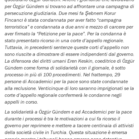
per Özgür Gündem si trovano ad affrontare una campagna di
persecuzione giudiziaria. Due mesi fa Şebnem Korur
Fincancı è stata condannata per aver fatto “campagna
terroristica” e condannata a due anni e mezzo di carcere per
aver firmato la “Petizione per la pace”. Per la condanna è
stato presentato ricorso in una corte d’appello regionale.
Tuttavia, in precedenti sentenze queste corti d’appello non
sono riuscite a dimostrare di essere indipendenti dal governo.
La difensora dei diritti umani Eren Keskin, coeditrice di Özgür
Gündem come forma di solidarietà con il giornale, è sotto
processo in più di 100 procedimenti. Nel frattempo, 29
persone di Accademici per la pace sono state condannate
alla reclusione. Venticinque di loro saranno imprigionati se la
corte d’appello regionale confermerà le condanne negli
appelli in corso.
La solidarietà a Özgür Gündem e ad Accademici per la pace
durante i processi è tra le motivazioni a cui fa ricorso il
governo per reprimere e mettere a tacere centinaia di attivisti
della società civile in Turchia. Questa situazione è emersa
proprio mentre i tribunali hanno emesso pene detentive