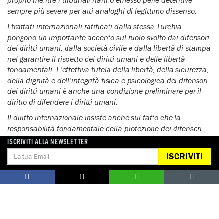
sempre più severe per atti analoghi di legittimo dissenso.
I trattati internazionali ratificati dalla stessa Turchia
pongono un importante accento sul ruolo svolto dai difensori
dei diritti umani, dalla società civile e dalla libertà di stampa
nel garantire il rispetto dei diritti umani e delle libertà
fondamentali. L’effettiva tutela della libertà, della sicurezza,
della dignità e dell’integrità fisica e psicologica dei difensori
dei diritti umani è anche una condizione preliminare per il
diritto di difendere i diritti umani.
Il diritto internazionale insiste anche sul fatto che la
responsabilità fondamentale della protezione dei difensori
dei diritti umani appartiene allo stato. Lo stato è in definitiva
ISCRIVITI ALLA NEWSLETTER
responsabile della protezione di tutti i diritti di cui godono i
ISCRIVITI
difensori dei diritti umani: dai diritti alla libertà di pensiero e
di espressione ai diritti, alla libertà di associazione e riunione
pacifica.
Noi, le organizzazioni firmatarie, siamo unite contro questi
sforzi per annientare la società civile indipendente in
Turchia, chiedendo la fine dell’orchestrata campagna