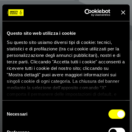
Questo sito web utilizza i cookie
Su questo sito usiamo diversi tipi di cookie: tecnici,
statistici e di profilazione (tra cui cookie utilizzati per la
personalizzazione degli annunci pubblicitari), nostri e di
terze parti. Cliccando "Accetta tutti i cookie" acconsenti a
ricevere tutti i cookie del nostro sito; cliccando su
"Mostra dettagli" puoi avere maggiori informazioni sui
singoli cookie di ogni categoria. La chiusura del banner
mediante la selezione dell'apposito comando “X”
comporta il permanere delle impostazioni di default, e
dunque la continuazione della navigazione con i cookie
tecnici. Se vuoi maggiori informazioni sul funzionamento
Selezione
dei cookie attivi sul sito clicca
qui
Necessari
del
consenso