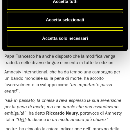
Accetta tutti
Papa Francesco ha disposto la
modifica del Catechismo
della Chiesa cattolica per stabilire che la pena di morte
,
sinora non esclusa in termini assoluti, “
è inammissibile
Accetta selezionati
perché attenta all’inviolabilità e dignità della persona
“.
La modifica, disposta l’11 maggio, è stata pubblicata
Accetta solo necessari
su
L’Osservatore Romano
il 2 agosto, entrando in vigore lo
stesso giorno.
Papa Francesco ha anche disposto che la modifica venga
tradotta nelle diverse lingue e inserita in tutte le edizioni.
Amnesty International, che ha da tempo una campagna per
un bando mondiale sulla pena di morte, ha accolto
favorevolmente lo sviluppo come “
un importante passo
avanti
“.
“
Già in passato, la chiesa aveva espresso la sua avversione
per la pena di morte, ma con parole che non escludevano
ambiguità
“, ha detto
Riccardo Noury
, portavoce di Amnesty
Italia. “
Oggi lo dicono in un modo ancora più chiaro
.”
Inoltre, ha elogiato la chiara indicazione dell’impegno della