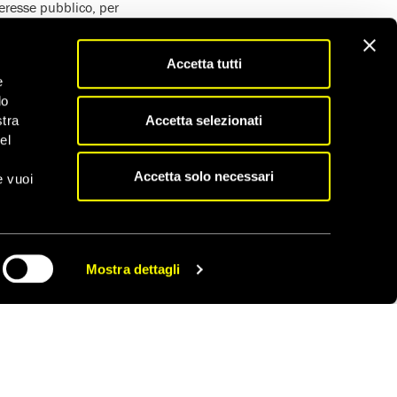
eresse pubblico, per
 i suoi costi e le sue
itto internazionale
Accetta tutti
pprofondite e
e
do
imo tentativo, è stata
Accetta selezionati
stra
el
Accetta solo necessari
e vuoi
Mostra dettagli
CONDIVIDI
TURA E MALTRATTAMENTI