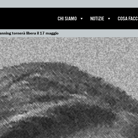
CHI SIAMO
NOTIZIE
COSA FAC
nning tornerà libera il 17 maggio