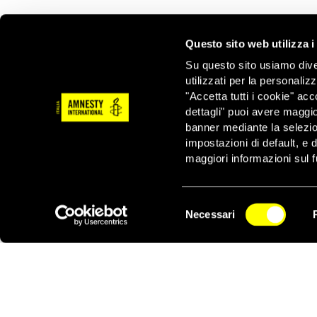
conseguenze. Alcuni de
Questo sito web utilizza i
umanitario da parte de
Su questo sito usiamo divers
indipendenti.
utilizzati per la personaliz
Manning ha tentato due 
"Accetta tutti i cookie" acc
punita con 14 giorni d
dettagli" puoi avere maggio
banner mediante la selezi
impostazioni di default, e 
Le buone notizie sono
maggiori informazioni sul f
Selezione
Necessari
del
NEWSLETTER
consenso
Notizie correlate per tema
CARCERI E DETENZIONE
POLIZIA E FO