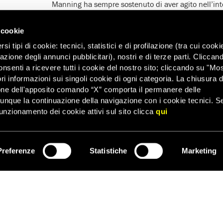
Manning ha sempre sostenuto di aver agito nell’int
generare un dibattito alla luce del sole sulla guerra,
i documenti che ha reso noti riguardano possibili violazioni del dir
 cookie
ll’esercito degli Usa su cui sarebbe necessario svolgere indagini a
i tipi di cookie: tecnici, statistici e di profilazione (tra cui cooki
zazione degli annunci pubblicitari), nostri e di terze parti. Cliccan
volte il suicidio, a luglio e a ottobre dello scorso anno. Dopo il pr
onsenti a ricevere tutti i cookie del nostro sito; cliccando su "Mo
i isolamento.
ri informazioni sui singoli cookie di ogni categoria. La chiusura d
one dell'apposito comando “X” comporta il permanere delle
dunque la continuazione della navigazione con i cookie tecnici. S
 pubblicate anche su pressenza.
unzionamento dei cookie attivi sul sito clicca
qui
Preferenze
Statistiche
Marketing
ISCRIVITI
RZE DI SICUREZZA
SORVEGLIANZA E PRIVACY
TOR