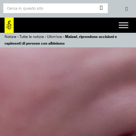
Notizie
»
Tutte le notizie
»
Ultim'ora
»
Malawi, riprendono uccisioni e
rapimenti di persone con albinismo