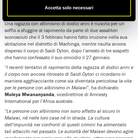
confronti di questo gruppo a rischio, hanno dichiarato
Amnesty International e l’Associazione delle persone con
Accetta solo necessari
albinismo.
Una ragazza con albinismo di dodici anni è riuscita per un
soffio a sfuggire al rapimento da parte di due assalitori
sconosciuti che il 3 febbraio hanno fatto irruzione nella sua
abitazione nel distretto di Machinga, mentre risulta ancora
disperso il corpo di Saidi Dyton, dopo l’arresto di tre sospetti
che hanno confessato il suo omicidio il 27 gennaio.
“
I recenti tentativi di rapimento della ragazza di dodici anni e
il corpo non ancora ritrovato di Saidi Dyton ci ricordano in
maniera agghiacciante come sia diventata pericolosa la vita
per le persone con albinismo in Malawi
”, ha dichiarato
Muleya Mwananyanda
, vicedirettrice di Amnesty
International per l’Africa australe.
“
Le persone con albinismo non sono affatto al sicuro in
Malawi, né nelle loro case né in strada. La cultura
dell’impunità nei confronti di questi crimini ha alimentato
tali attacchi nel passato. Le autorità del Malawi devono agire