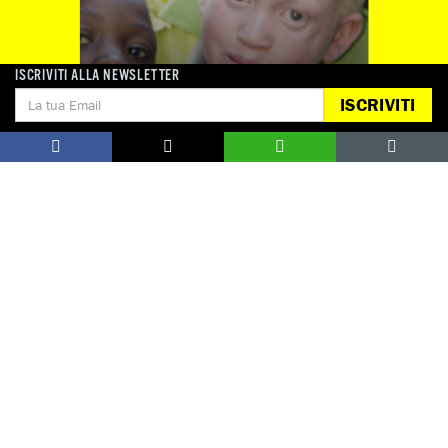
ISCRIVITI ALLA NEWSLETTER
ISCRIVITI
FIRMA ORA
Secondo Under The Same Sun, sono
almeno 76 le persone affette da albinismo
uccise nel 2016.
Guarda tutte
Notizie correlate per tema
DISCRIMINAZIONE