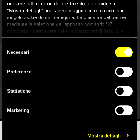
ricevere tutti i cookie del nostro sito; cliccando su
"Mostra dettagli" puoi avere maggiori informazioni sui
singoli cookie di ogni categoria. La chiusura del banner
mediante la selezione dell'apposito comando “X”
comporta il permanere delle impostazioni di default, e
dunque la continuazione della navigazione con i cookie
tecnici. Se vuoi maggiori informazioni sul funzionamento
Selezione
dei cookie attivi sul sito clicca
qui
Necessari
del
consenso
Pacchetto sicurezza: le nostre
Preferenze
preoccupazioni sul progetto di
legge
Statistiche
17 Maggio 2024
Marketing
Mostra dettagli