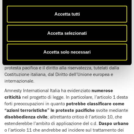
Tempo di lettura stimato:
3'
Accetta tutti
Oggi Amnesty International Italia, insieme all’associazione
Antigone, è stata audita sul progetto di legge cosiddetto
sicurezza (A.C. 1660) proposto dal governo e attualmente al
Accetta selezionati
vaglio delle commissioni Affari costituzionali e giustizia della
Camera.
Accetta solo necessari
Il
progetto di legge
, se approvato senza modifiche,
avrebbe
gravi ripercussioni sui diritti fondamentali
, come il diritto di
protesta pacifica e il diritto alla riservatezza, tutelati dalla
Costituzione italiana, dal Diritto dell’Unione europea e
internazionale.
Amnesty International Italia ha evidenziato
numerose
criticità
nel progetto di legge. In particolare, l’articolo 1 desta
forti preoccupazioni in quanto
potrebbe classificare come
“azioni terroristiche” le proteste pacifiche
svolte mediante
disobbedienza civile
; altrettanto critico è l’articolo 10, che
estenderebbe l’ambito di applicazione del c.d.
Daspo urbano
o l’articolo 11 che andrebbe ad incidere sul trattamento dei