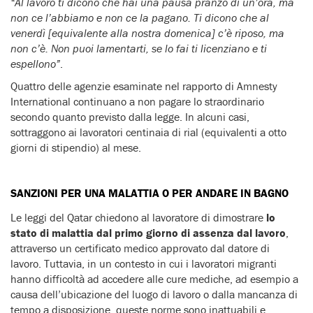
“Al lavoro ti dicono che hai una pausa pranzo di un’ora, ma
non ce l’abbiamo e non ce la pagano. Ti dicono che al
venerdì [equivalente alla nostra domenica] c’è riposo, ma
non c’è. Non puoi lamentarti, se lo fai ti licenziano e ti
espellono”
.
Quattro delle agenzie esaminate nel rapporto di Amnesty
International continuano a non pagare lo straordinario
secondo quanto previsto dalla legge. In alcuni casi,
sottraggono ai lavoratori centinaia di rial (equivalenti a otto
giorni di stipendio) al mese.
SANZIONI PER UNA MALATTIA O PER ANDARE IN BAGNO
Le leggi del Qatar chiedono al lavoratore di dimostrare
lo
stato di malattia dal primo giorno di assenza dal lavoro
,
attraverso un certificato medico approvato dal datore di
lavoro. Tuttavia, in un contesto in cui i lavoratori migranti
hanno difficoltà ad accedere alle cure mediche, ad esempio a
causa dell’ubicazione del luogo di lavoro o dalla mancanza di
tempo a disposizione, queste norme sono inattuabili e