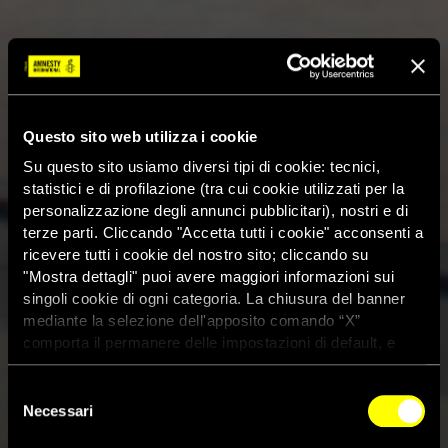
Questo sito web utilizza i cookie
Su questo sito usiamo diversi tipi di cookie: tecnici,
statistici e di profilazione (tra cui cookie utilizzati per la
personalizzazione degli annunci pubblicitari), nostri e di
terze parti. Cliccando "Accetta tutti i cookie" acconsenti a
ricevere tutti i cookie del nostro sito; cliccando su
"Mostra dettagli" puoi avere maggiori informazioni sui
singoli cookie di ogni categoria. La chiusura del banner
mediante la selezione dell'apposito comando “X”
comporta il permanere delle impostazioni di default, e
dunque la continuazione della navigazione con i cookie
tecnici. Se vuoi maggiori informazioni sul funzionamento
Selezione
dei cookie attivi sul sito clicca
qui
Necessari
del
consenso