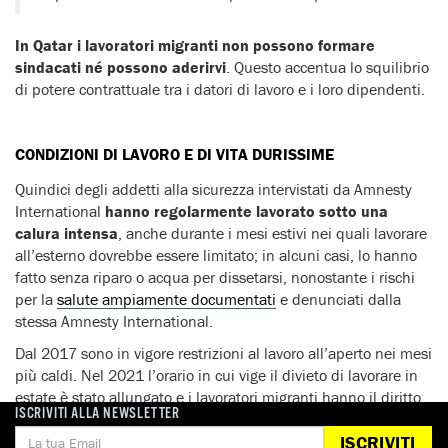
In Qatar i lavoratori migranti non possono formare
sindacati né possono aderirvi
. Questo accentua lo squilibrio
di potere contrattuale tra i datori di lavoro e i loro dipendenti.
CONDIZIONI DI LAVORO E DI VITA DURISSIME
Quindici degli addetti alla sicurezza intervistati da Amnesty
International
hanno regolarmente lavorato sotto una
calura intensa
, anche durante i mesi estivi nei quali lavorare
all’esterno dovrebbe essere limitato; in alcuni casi, lo hanno
fatto senza riparo o acqua per dissetarsi, nonostante i rischi
per la
salute ampiamente documentati
e denunciati dalla
stessa Amnesty International.
Dal 2017 sono in vigore restrizioni al lavoro all’aperto nei mesi
più caldi. Nel 2021 l’orario in cui vige il divieto di lavorare in
estate è stato allungato e i lavoratori migranti hanno il diritto
ISCRIVITI ALLA NEWSLETTER
di fermarsi se avvertono che il caldo estremo possa minacciare
la loro salute. Tuttavia, Amnesty International ritiene che le
ISCRIVITI