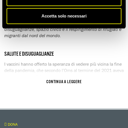
un’occasione per consolidare il loro potere.
La presente analisi intende esplorare le tre questioni
Accetta solo necessari
dominanti che emergono dalla ricerca condotta da Amnesty
International nel 2021 su 154 paesi del mondo: salute e
disuguaglianze,
spazio civico e il respingimento di rifugiati e
migranti dal nord del mondo.
SALUTE E DISUGUAGLIANZE
I vaccini hanno offerto la speranza di vedere più vicina la fine
della pandemia, che secondo l’Oms al termine del 2021 aveva
causato almeno 5,5 milioni di morti, anche se alcune stime
CONTINUA A LEGGERE
suggeriscono che il numero reale dei decessi potrebbe essere
dalle due alle tre volte superiore. Molti governi hanno
annunciato il loro impegno a sostenere una copertura
vaccinale globale e il G7 e il G20 si sono presi impegni
rilevanti per questo obiettivo. Tuttavia, nonostante gli sforzi di
alcuni governi del sud del mondo in particolare, la
cooperazione internazionale è in larga parte fallita. I paesi ad
DONA
alto reddito hanno accantonato nei loro magazzini milioni di