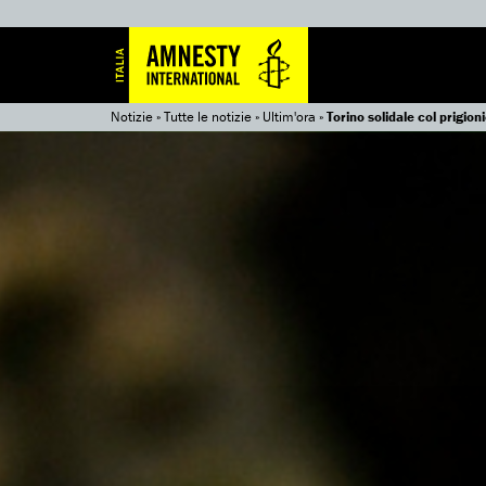
Notizie
»
Tutte le notizie
»
Ultim'ora
»
Torino solidale col prigio