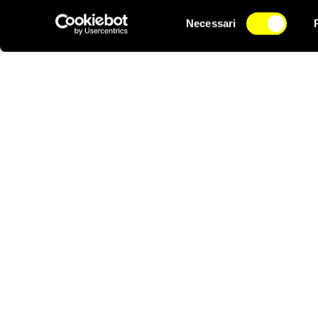
cittadini italiani. Si
Selezione
democrazia, libertà e di
Necessari
del
NEWSLETTER
egiziane è il nostro, di
consenso
Riccardo Noury porta
solidarietà in favore di
ATTIVATI ORA
EGITTO: GIUSTIZIA PER ALAA ABD EL 
FATTAH