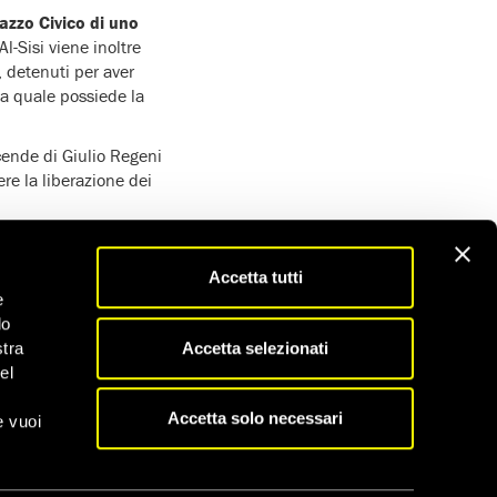
azzo Civico di uno
l-Sisi viene inoltre
 detenuti per aver
la quale possiede la
icende di Giulio Regeni
ere la liberazione dei
he istituzioni ad
i, per Alaa,
Accetta tutti
mmenta Emanuele
e
do
ha pubblicato in
Accetta selezionati
stra
cora sconfitti:
“credo
el
te partecipato,
Accetta solo necessari
aggio e per il grande
e vuoi
Viale”.
enza egiziano e i