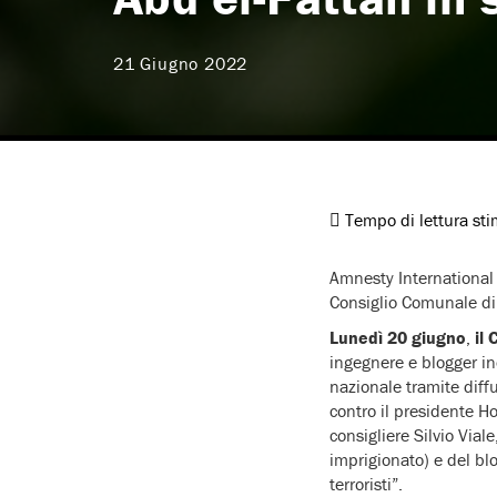
21 Giugno 2022
Tempo di lettura st
Amnesty International 
Consiglio Comunale di T
Lunedì 20 giugno
,
il 
ingegnere e blogger inc
nazionale tramite diffu
contro il presidente H
consigliere Silvio Vial
imprigionato) e del bl
terroristi”.