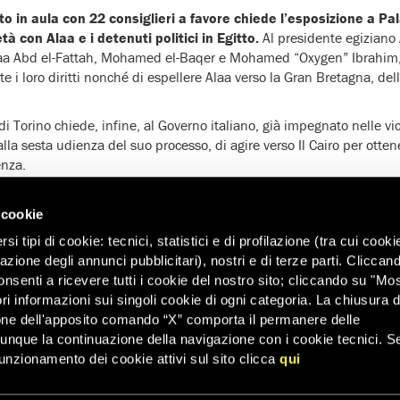
o in aula con 22 consiglieri a favore chiede l’esposizione a Pal
età con Alaa e i detenuti politici in Egitto.
Al presidente egiziano A
 Alaa Abd el-Fattah, Mohamed el-Baqer e Mohamed “Oxygen” Ibrahim,
e i loro diritti nonché di espellere Alaa verso la Gran Bretagna, del
di Torino chiede, infine, al Governo italiano, già impegnato nelle v
 alla sesta udienza del suo processo, di agire verso Il Cairo per otten
enza.
 la presa di posizione del Consiglio Comunale di Torino, tra le poc
la dittatura disumana di Al-Sisi. Noi continueremo ad andare avant
 cookie
ck e tutte le persone private da questo regime dei loro diritti”
co
i tipi di cookie: tecnici, statistici e di profilazione (tra cui cooki
Amnesty International Italia.
zazione degli annunci pubblicitari), nostri e di terze parti. Cliccan
trice Merz, presidente di hopefulmonster
l’editore italiano che 
onsenti a ricevere tutti i cookie del nostro sito; cliccando su "Mo
scritti del blogger e attivista Alaa Abd el-Fattah, Non siete stati an
ri informazioni sui singoli cookie di ogni categoria. La chiusura d
rni dallo svolgimento di un pride di grande successo ed enormemen
one dell'apposito comando “X” comporta il permanere delle
 capitale italiana dei diritti. Ringrazio particolarmente per il cor
dunque la continuazione della navigazione con i cookie tecnici. S
 del Consiglio Comunale Maria Grazia Grippo e il consigliere Silvio 
unzionamento dei cookie attivi sul sito clicca
qui
 i nostri diritti. Non c’è nessuna distanza tra un prigioniero di cosci