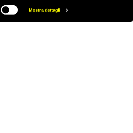
erà a difendere
eri nelle carceri
Mostra dettagli
CONDIVIDI
rice, insieme a
le del digiuno di
Scopri tutti gli appelli