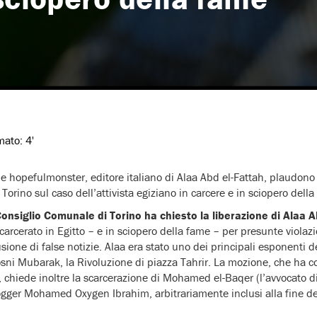
imato:
4'
e hopefulmonster, editore italiano di Alaa Abd el-Fattah, plaudono 
orino sul caso dell’attivista egiziano in carcere e in sciopero della
Consiglio Comunale di Torino ha chiesto la liberazione di Alaa 
arcerato in Egitto – e in sciopero della fame – per presunte violazi
sione di false notizie. Alaa era stato uno dei principali esponenti d
osni Mubarak, la Rivoluzione di piazza Tahrir. La mozione, che ha c
e, chiede inoltre la scarcerazione di Mohamed el-Baqer (l’avvocato di
ogger Mohamed Oxygen Ibrahim, arbitrariamente inclusi alla fine del