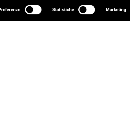
amo parte di un’Unione, l’Europa, che rimarrà solida solo se continu
ritti. Il futuro di Alaa, il futuro delle decine di migliaia di prigioni
Preferenze
Statistiche
Marketing
ISCRIVITI
 futuro”
conclude la scrittrice e giornalista Paola Caridi, promot
voce di Amnesty International Italia
, della staffetta internaziona
 Alaa.