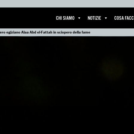
CHI SIAMO
NOTIZIE
COSA FAC
niero egiziano Alaa Abd el-Fattah in sciopero della fame