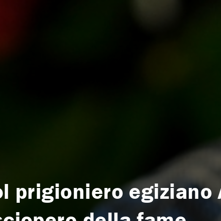
ol prigioniero egiziano
sciopero della fame