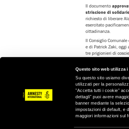
Il documento
approvat
striscione di solidari
richiesto di liberare
esercitato pacificament
cittadinanza.
Il Consiglio Comunale 
e di Patrick Zaki, oggi
tre prigionieri di cosci
“Accogliamo con favore
alzare la voce contro 
Questo sito web utilizza i
Mohamed, Oxygen, Patri
Su questo sito usiamo divers
Russo presidente di 
utilizzati per la personaliz
Soddisfatta anche
Bea
"Accetta tutti i cookie" acc
anteprima mondiale gli 
dettagli" puoi avere maggio
che Torino, a due gio
banner mediante la selezi
confermi la sua fama di
impostazioni di default, e 
supporto la presidente
maggiori informazioni sul f
“I diritti di Alaa sono