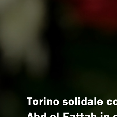
Torino solidale c
Abd el-Fattah in 