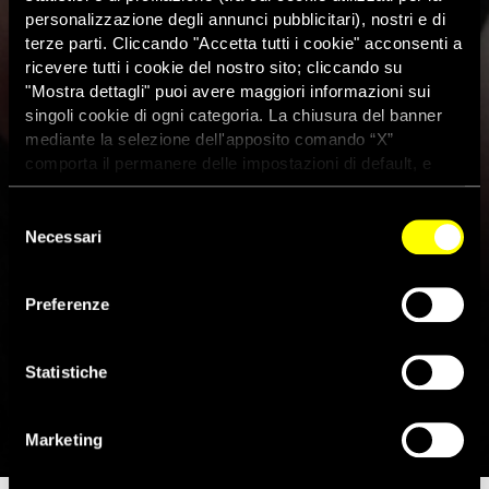
personalizzazione degli annunci pubblicitari), nostri e di
terze parti. Cliccando "Accetta tutti i cookie" acconsenti a
ricevere tutti i cookie del nostro sito; cliccando su
"Mostra dettagli" puoi avere maggiori informazioni sui
singoli cookie di ogni categoria. La chiusura del banner
mediante la selezione dell'apposito comando “X”
comporta il permanere delle impostazioni di default, e
dunque la continuazione della navigazione con i cookie
tecnici. Se vuoi maggiori informazioni sul funzionamento
Selezione
dei cookie attivi sul sito clicca
qui
Ungheria, stato di diritto e
Necessari
del
consenso
diritti fondamentali: “L’Ue
Preferenze
mantenga alta la pressione sul
Paese”
Statistiche
29 Gennaio 2019
Marketing