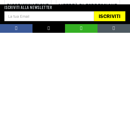
DISCRIMINAZIONE
LIBERTÀ DI ESPRESSIONE
ISCRIVITI ALLA NEWSLETTER
ISCRIVITI
MIGRANTI, RIFUGIATI E RICHIEDENTI ASILO
ROM
Notizie correlate per paese
UNGHERIA
DONA
Aiutaci con una donazione, ora.
FIRMA