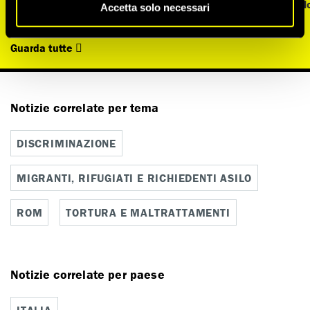
Chiedi di
porre fine agli orrori in Libia
Appell
Accetta solo necessari
Guarda tutte
Notizie correlate per tema
DISCRIMINAZIONE
MIGRANTI, RIFUGIATI E RICHIEDENTI ASILO
ROM
TORTURA E MALTRATTAMENTI
Notizie correlate per paese
ITALIA