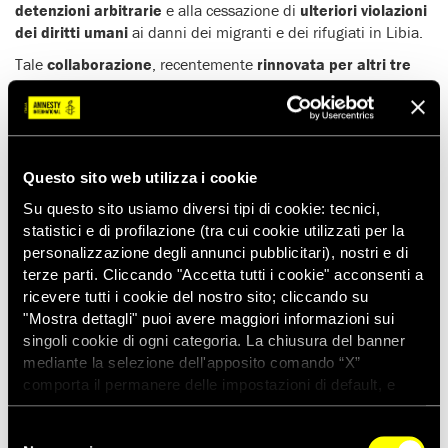
detenzioni arbitrarie
e alla cessazione di
ulteriori violazioni
dei diritti umani
ai danni dei migranti e dei rifugiati in Libia.
Tale
collaborazione
, recentemente
rinnovata per altri tre
anni
, ha condotto alla detenzione di migliaia di uomini,
donne e bambini
in centri dove la tortura è all’ordine del
giorno
e situati nei pressi delle zone dove è
in corso un
conflitto armato
.
Questo sito web utilizza i cookie
Vi sono inoltre altri modi con cui
l’Italia ha continuato a
violare i diritti dei migranti e dei rifugiati
: cancellando le
Su questo sito usiamo diversi tipi di cookie: tecnici,
garanzie in favore dei richiedenti asilo provenienti da
paesi
statistici e di profilazione (tra cui cookie utilizzati per la
considerati “sicuri”
, una prassi contraria all’obbligo di
personalizzazione degli annunci pubblicitari), nostri e di
esaminare ciascuna situazione individualmente;
limitando
terze parti. Cliccando "Accetta tutti i cookie" acconsenti a
l’accesso alla protezione umanitaria
, che ha causato
ricevere tutti i cookie del nostro sito; cliccando su
l’aumento del numero delle persone finite in situazioni di
"Mostra dettagli" puoi avere maggiori informazioni sui
indigenza e marginalità; e – come recentemente denunciato
singoli cookie di ogni categoria. La chiusura del banner
in un rapporto pubblicato il 3 marzo –
criminalizzando e
mediante la selezione dell'apposito comando “X”
impedendo le attività di soccorso in mare
delle
comporta il permanere delle impostazioni di default, e
Organizzazioni non governative.
dunque la continuazione della navigazione con i cookie
tecnici. Se vuoi maggiori informazioni sul funzionamento
Selezione